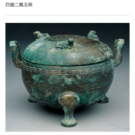
四龍二鳳玉佩