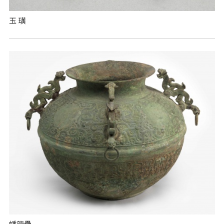
玉 璜
蟠龍罍