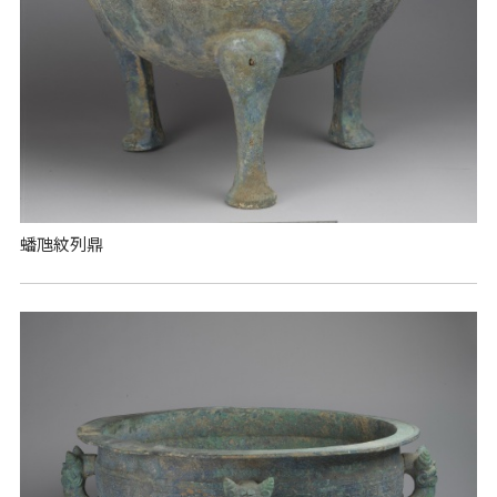
蟠虺紋列鼎