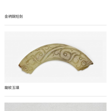
金柄銅短劍
龍紋玉璜