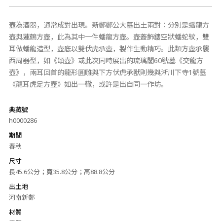
壺為酒器，通常成對出現。新鄭鄭公大墓出土兩對：分別是蟠龍方
壺與蓮鶴方壺，此為其中一件蟠龍方壺。壺蓋飾鏤空狀蟠蛇紋，雙
耳做蟠龍造型，壺底以雙伏虎承壺，製作生動精巧。此類方壺承襲
西周器型，如《頌壺》或此次同時展出的琉璃閣60號墓《交龍方
壺》，兩耳回首的龍形圓雕與下方伏虎承獸則幾與淅川下寺1號墓
《龍耳虎足方壺》如出一轍，或許是出自同一作坊。
典藏號
h0000286
期間
春秋
尺寸
長45.6公分；寬35.8公分；高88.8公分
出土地
河南新鄭
材質