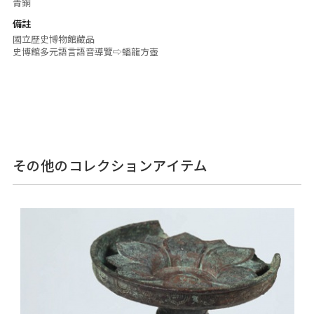
青銅
備註
國立歷史博物館藏品
史博館多元語言語音導覽
⇨蟠龍方壺
その他のコレクションアイテム