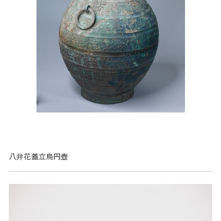
八弁花蓋立鳥円壺