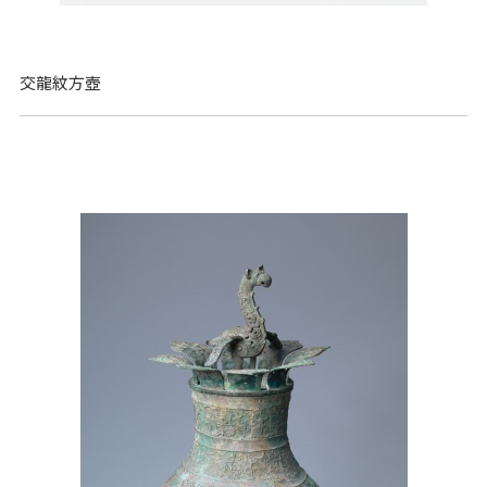
交龍紋方壺