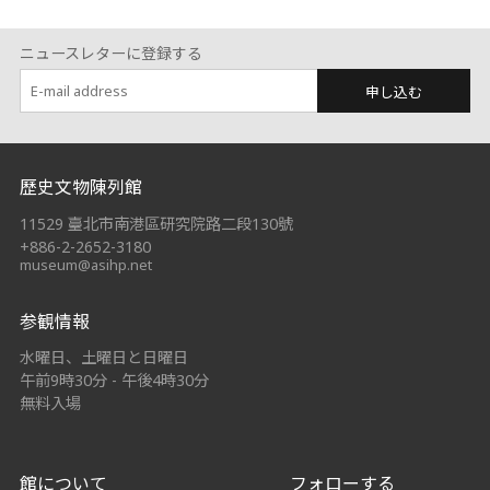
ニュースレターに登録する
申し込む
:::
歷史文物陳列館
11529 臺北市南港區研究院路二段130號
+886-2-2652-3180
museum@asihp.net
参観情報
水曜日、土曜日と日曜日
午前9時30分 - 午後4時30分
無料入場
館について
フォローする