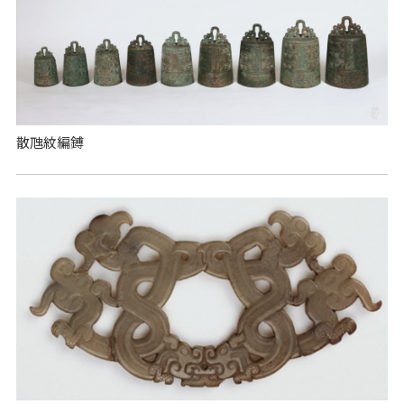
散虺紋編鎛