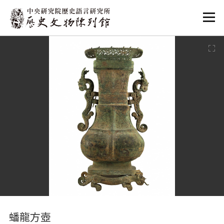
:::
:::
蟠龍方壺