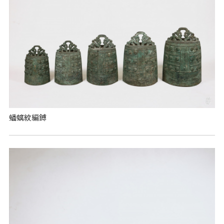
蟠螭紋編鎛