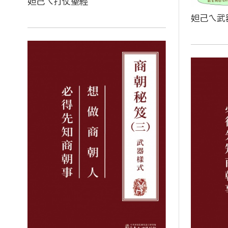
妲己ㄟ打仗聖經
妲己ㄟ武