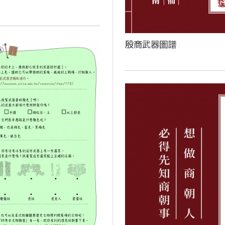
殷商武器圖譜