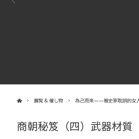
展覧 & 催し物
為己而來——被史家耽誤的女
:::
商朝秘笈（四）武器材質