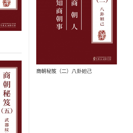
商朝秘笈（二）八卦妲己