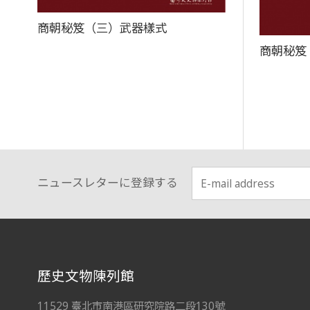
商朝秘笈（三）武器樣式
商朝秘笈
ニュースレターに登録する
:::
歷史文物陳列館
11529 臺北市南港區研究院路二段130號