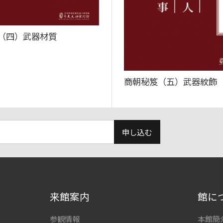
（四）武器材質
商朝秘笈（五）武器紋飾
申し込む
来館案内
館に
参観情報
本館簡