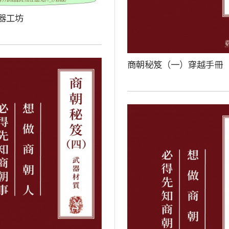
器工坊
商朝秘笈（一）穿越手冊