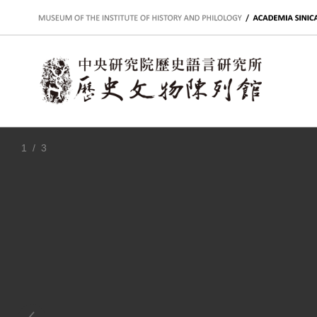
:::
1
/ 3