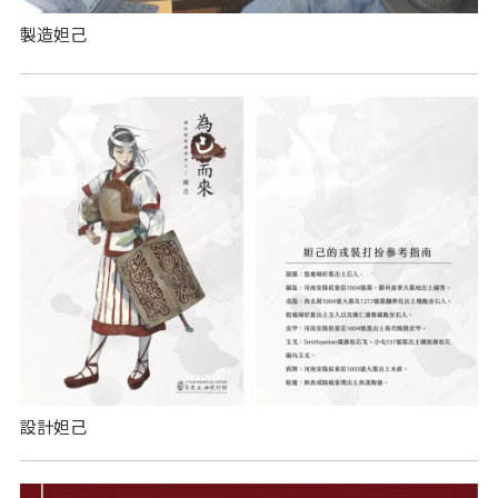
製造妲己
設計妲己