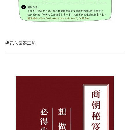
妲己ㄟ武器工坊