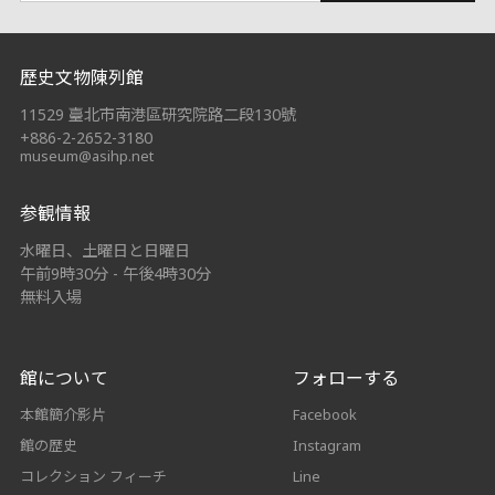
:::
歷史文物陳列館
11529 臺北市南港區研究院路二段130號
+886-2-2652-3180
museum@asihp.net
参観情報
水曜日、土曜日と日曜日
午前9時30分 - 午後4時30分
無料入場
館について
フォローする
本館簡介影片
Facebook
館の歴史
Instagram
コレクション フィーチ
Line