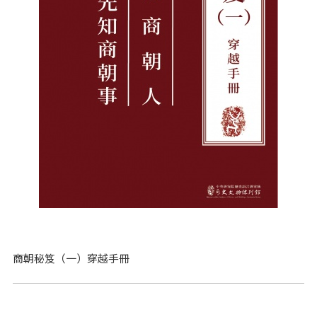
商朝秘笈（一）穿越手冊