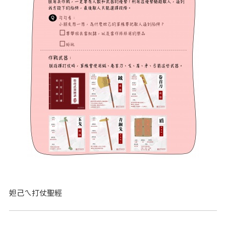
妲己ㄟ打仗聖經