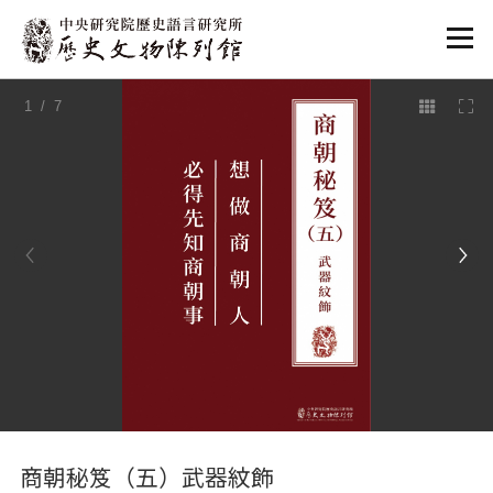
:::
1
/ 7
:::
商朝秘笈（五）武器紋飾