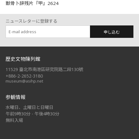
獣骨卜辞残片『甲』2624
ニュースレターに登録する
申し込む
:::
歷史文物陳列館
11529 臺北市南港區研究院路二段130號
+886-2-2652-3180
museum@asihp.net
参観情報
水曜日、土曜日と日曜日
午前9時30分 - 午後4時30分
無料入場