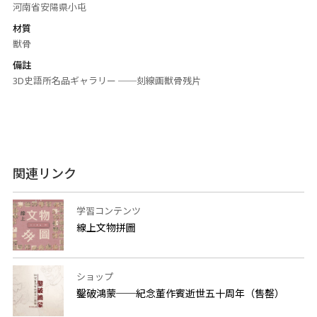
河南省安陽県小屯
材質
獣骨
備註
3D史語所名品ギャラリー ──刻線画獣骨残片
関連リンク
学習コンテンツ
線上文物拼圖
ショップ
鑿破鴻蒙──紀念董作賓逝世五十周年（售罄）