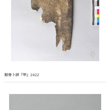
獣骨卜辞『甲』2422