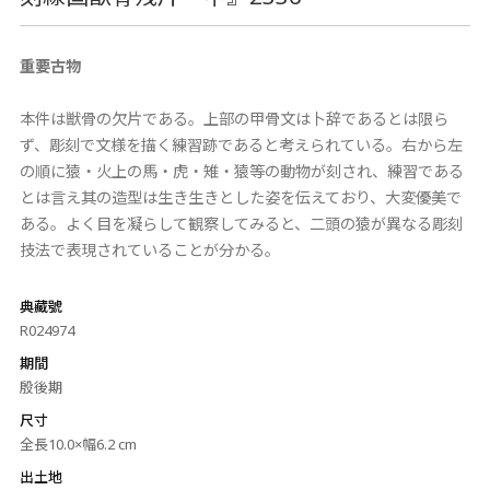
重要古物
本件は獣骨の欠片である。上部の甲骨文は卜辞であるとは限ら
ず、彫刻で文様を描く練習跡であると考えられている。右から左
の順に猿・火上の馬・虎・雉・猿等の動物が刻され、練習である
とは言え其の造型は生き生きとした姿を伝えており、大変優美で
ある。よく目を凝らして観察してみると、二頭の猿が異なる彫刻
技法で表現されていることが分かる。
典藏號
R024974
期間
殷後期
尺寸
全長10.0×幅6.2 cm
出土地