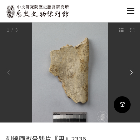
:::
1
/ 3
:::
刻線画獣骨残片『甲』2336