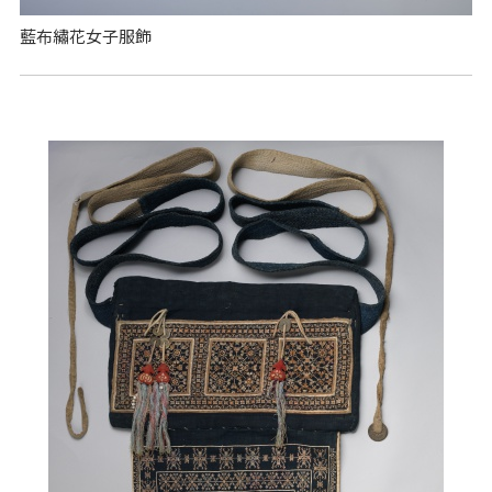
藍布繡花女子服飾