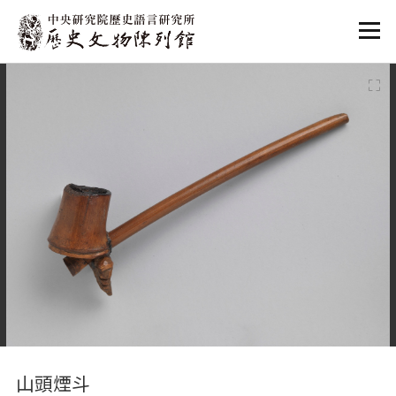
:::
:::
山頭煙斗