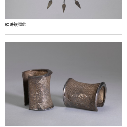
綴珠銀頸飾