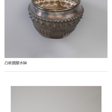
凸紋圓銀水缽