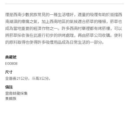
煙是西南少數民族常見的一種生活嗜好，適量的吸煙有助於抵擋西
南潮濕的瘴癘之氣，加上西南地區的氣候適合菸草的種植，菸草也
成為當地重要的經濟作物之一。許多西南村寨裡都有烤菸樓，可以
將菸草採收後在此進行初步的烘烤處理，再由菸草公司收購。便利
的原料取得也使得許多吸煙用品成為日常生活的一部分。
典藏號
E00808
尺寸
全器長21公分，斗高3公分。
備註
雲南蚌龍採集
景頗族