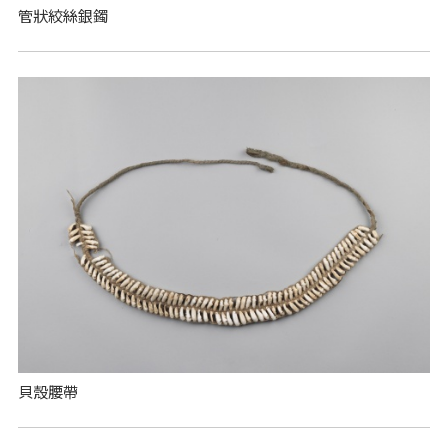
管狀絞絲銀鐲
貝殼腰帶