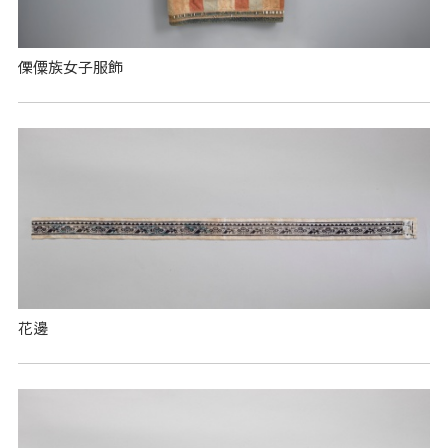
傈僳族女子服飾
花邊