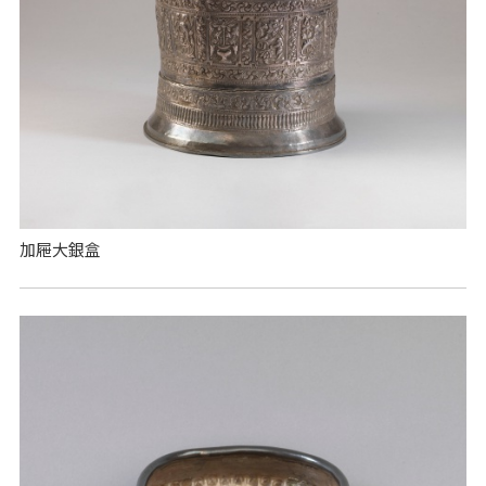
加屜大銀盒