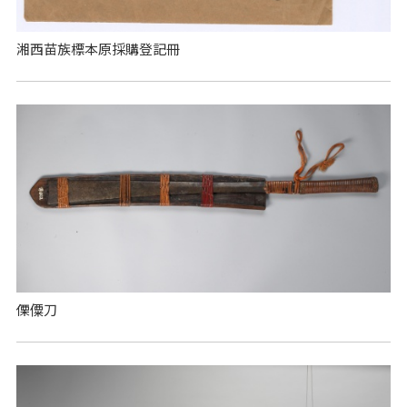
湘西苗族標本原採購登記冊
傈僳刀