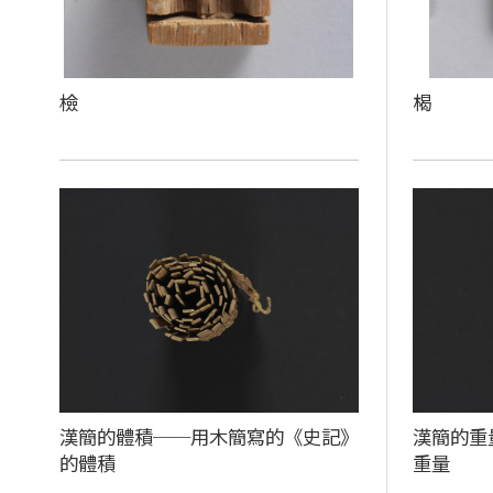
檢
楬
漢簡的體積──用木簡寫的《史記》
漢簡的重
的體積
重量