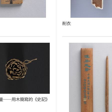
削衣
量──用木簡寫的《史記》