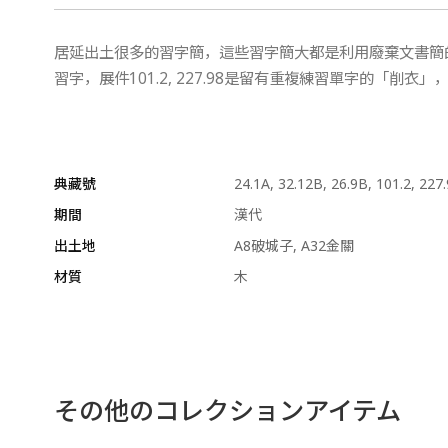
居延出土很多的習字簡，這些習字簡大都是利用廢棄文書簡的背面，
習字，展件101.2, 227.98是留有重複練習單字的「削
典藏號
24.1A, 32.12B, 26.9B, 101.2, 227
期間
漢代
出土地
A8破城子, A32金關
材質
木
その他のコレクションアイテム