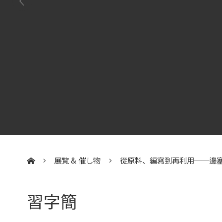
展覧 & 催し物
從原料、編寫到再利用──邊
:::
習字簡