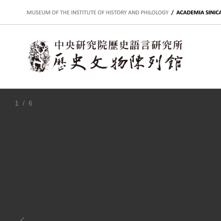
:::
1
/ 6