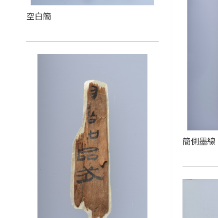
空白簡
簡側墨線