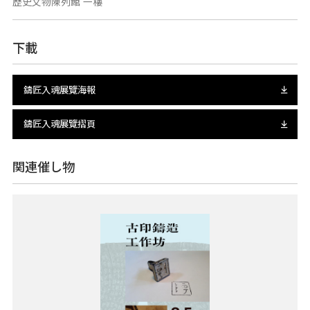
歷史文物陳列館 一樓
下載
鑄匠入魂展覽海報
鑄匠入魂展覽摺頁
関連催し物