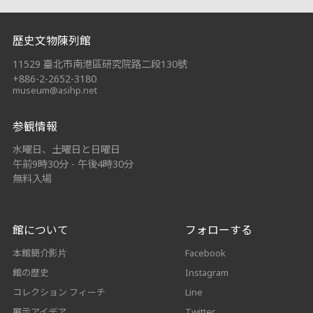
:::
歷史文物陳列館
11529 臺北市南港區研究院路二段130號
+886-2-2652-3180
museum@asihp.net
参観情報
水曜日、土曜日と日曜日
午前9時30分 - 午後4時30分
無料入場
館について
フォローする
本館簡介影片
Facebook
館の歴史
Instagram
コレクション フィーチ
Line
展示アイデア
Twitter