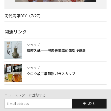
商代馬車DIY（7/27）
関連リンク
ショップ
鑄匠入魂──殷周青銅器的鑄造技術展
ショップ
クロウ紋二層耐熱ガラスカップ
ニュースレターに登録する
申し込む