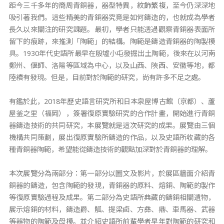
距今三千多年的商周青銅器，器型特異，紋飾繁複，至今仍深深地
吸引著我們。這些精美的青銅器究竟是如何鑄造的，也就成為學者
長久以來關注的研究課題。最初，學者只能透過觀察青銅器表面所
留下的痕跡，來推測「陶範」的結構。陶範是鑄造青銅器的陶製模
具。1930年代史語所最早在殷墟小屯發掘出土陶範，後來在以河南
鄭州、偃師、洛陽等區域為中心，以及山西、陝西、安徽等地，都
陸續有發現。但是，目前對於陶範的研究，尚有許多不足之處。
有鑑於此，2018年歷史語言研究所和日本泉屋博古館（京都）、蘆
屋釜之里（福岡），簽署復原實驗研究的合作計畫，開始進行青銅
器鑄造技術的共同研究，本展覽就是這次研究的成果。展覽由三個
機構共同策劃，展出復原實驗所鑄造的作品，以及史語所收藏的各
種青銅器陶範，希望能從鑄造技術的觀點加深對於青銅器的理解。
本次展覽分為兩部分：第一部分以圖文及影片，於展區牆面介紹青
銅器的鑄造，包含陶範的發現，青銅器的原料、熔銅、陶範的製作
等復原實驗過程及成果。第二部分為史語所典藏的鑄銅相關遺物，
展示熔銅的材料，鑄造爵、觚、提梁卣、方彝、鼎、車馬器、武器
等器物的陶範及母模。並介紹史語所前輩學者早年對陶範的研究和