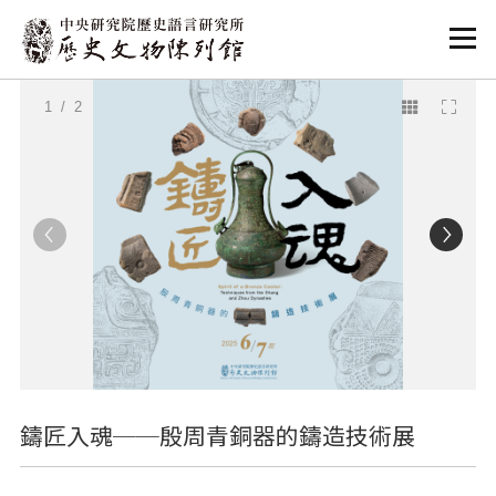
:::
:::
1
/ 2
鑄匠入魂──殷周青銅器的鑄造技術展