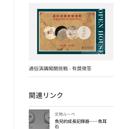
通俗演講闖關挑戰 - 有獎徵答
関連リンク
文物ルーペ
魚兒的成長記錄器──魚耳
石