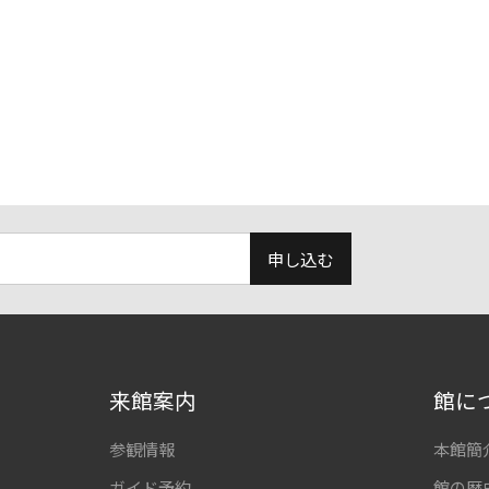
申し込む
来館案内
館に
参観情報
本館簡
ガイド予約
館の歴