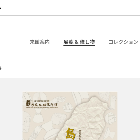
来館案内
展覧 & 催し物
コレクション
展