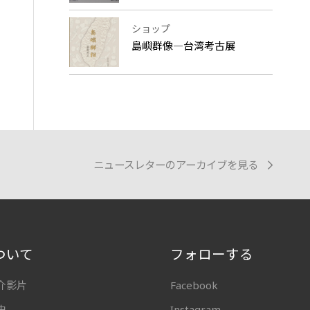
ショップ
島嶼群像―台湾考古展
ニュースレターのアーカイブを見る
ついて
フォローする
介影片
Facebook
史
Instagram