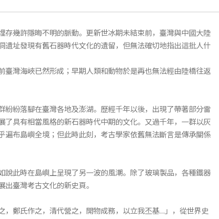
埋存幾許隱晦不明的脈動。更新世冰期未結束前，臺灣與中國大陸
洞遺址發現有舊石器時代文化的遺留，但無法確切地指出這批人什
前臺灣海峽已然形成；早期人類和動物於是再也無法經由陸橋往返
群紛紛落腳在臺灣各地及澎湖。歷經千年以後，出現了帶著部分雷
展了具有相當風格的新石器時代中期的文化。又過千年，一群以灰
乎遍布島嶼全境；但此時此刻，考古學家依舊無法斷言是傳承關係
如說此時在島嶼上呈現了另一波的風潮。除了玻璃製品，各種鐵器
展出臺灣考古文化的新史頁。
之，鄭氏作之，清代營之，開物成務，以立我丕基…」，從世界史