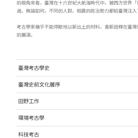
的視角來看，臺灣在十六世紀大航海時代中，被西方世界「
過。無論如何，不同的人群、相異的政治勢力都給臺灣注入
考古學家幾乎不能停歇地以新出土的材料，重新詮釋在臺灣
的展演。
臺灣考古學史
臺灣史前文化層序
田野工作
環境考古學
科技考古