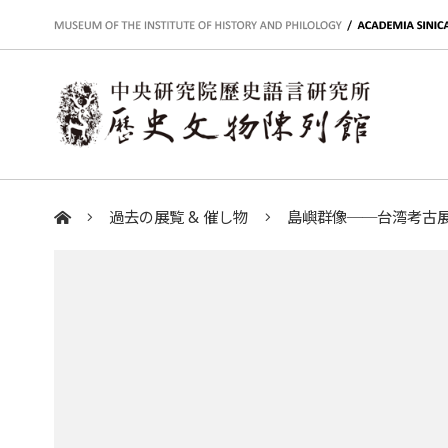
:::
過去の展覧 & 催し物
島嶼群像──台湾考古
:::