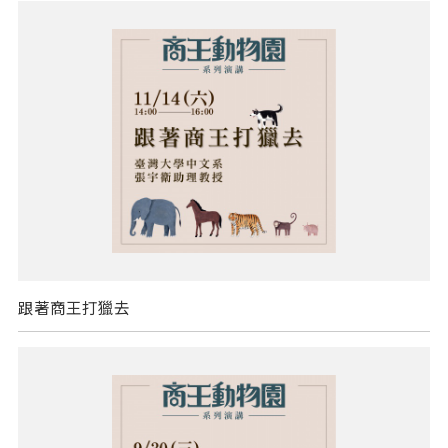
跟著商王打獵去