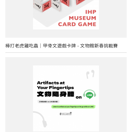
棒打老虎雞吃蟲｜甲骨文遊戲卡牌 - 文物館新春挑戰賽