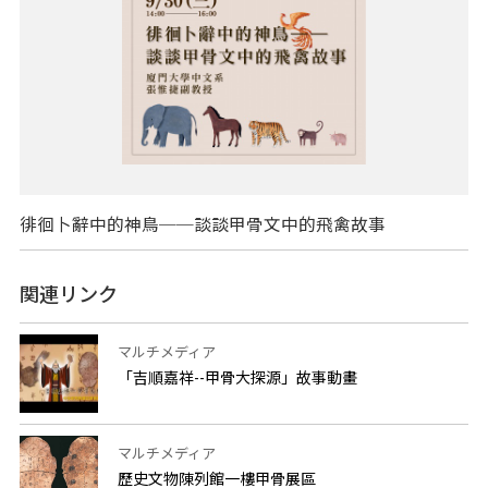
徘徊卜辭中的神鳥──談談甲骨文中的飛禽故事
関連リンク
マルチメディア
「吉順嘉祥--甲骨大探源」故事動畫
マルチメディア
歷史文物陳列館一樓甲骨展區