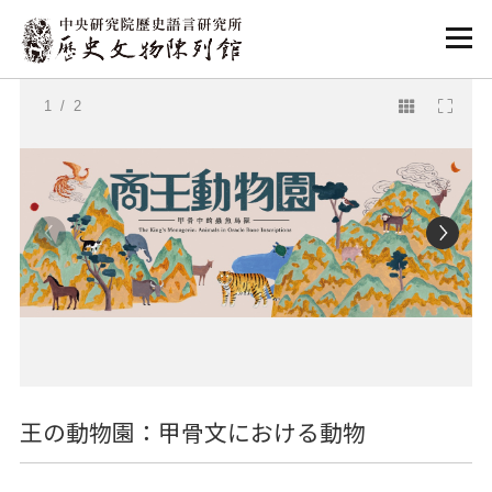
:::
:::
1
/ 2
王の動物園：甲骨文における動物