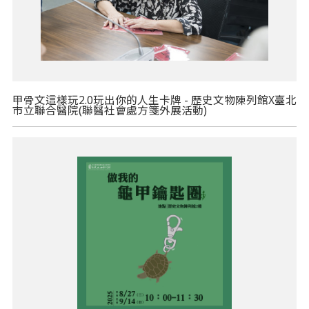
甲骨文這樣玩2.0玩出你的人生卡牌 - 歷史文物陳列館X臺北
市立聯合醫院(聯醫社會處方箋外展活動)