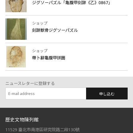
ジグソーパズル「亀腹甲刻辞《乙》0867」
ショップ
刻辞獣骨ジグソーパズル
ショップ
帶卜辭龜腹甲拼圖
ニュースレターに登録する
申し込む
:::
歷史文物陳列館
11529 臺北市南港區研究院路二段130號