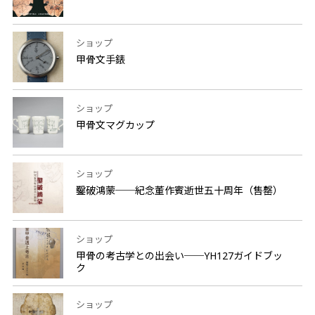
ショップ
甲骨文手錶
ショップ
甲骨文マグカップ
ショップ
鑿破鴻蒙──紀念董作賓逝世五十周年（售罄）
ショップ
甲骨の考古学との出会い──YH127ガイドブッ
ク
ショップ