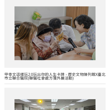
甲骨文這樣玩2.0玩出你的人生卡牌 - 歷史文物陳列館X臺北
市立聯合醫院(聯醫社會處方箋外展活動)