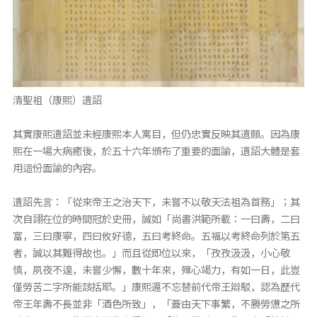
清聖祖（康熙）遺詔
其實康熙遺詔並未經康熙本人寓目，但仍忠實反映其遺願。因為康
熙在一場大病癒後，於五十六年頒布了重要的面諭，遺詔大體是套
用這份面諭的內容。
遺詔先言：「從來帝王之治天下，未嘗不以敬天法祖為首務」；其
次自詡在位的時間冠於史冊，誠如「尚書洪範所載：一曰壽，二曰
富，三曰康寧，四曰攸好德，五曰考終命。五福以考終命列於第五
者，誠以其難得故也。」而且從即位以來，「孜孜汲汲，小心敬
慎，夙夜不遑，未嘗少懈，數十年來，殫心竭力，有如一日，此豈
僅勞苦二字所能該括耶。」康熙還不忘替前代帝王辯駁，認為歷代
帝王年壽不長並非「酒色所致」，「蓋由天下事繁，不勝勞憊之所