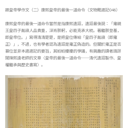
跟皇帝學作文（二）康熙皇帝的最後一道命令（文物館週記046）
康熙皇帝的最後一道命令當然是指康熙遺詔，遺詔最後說：「雍親
王皇四子胤禛人品貴重，深肖朕躬，必能克承大統。著繼朕登基，
即皇帝位。」寫得清清楚楚，是把皇位傳給「皇四子胤禛（即雍
正）」，不過，也有學者認為遺詔是雍正偽造的。但關於雍正是否
篡位並非本週週記的要旨，其紛紛擾擾的爭議，有興趣的讀者請詳
閱陳熙遠老師的文章〈皇帝的最後一道命令──清代遺詔製作、皇
權繼承與歷史書寫〉。