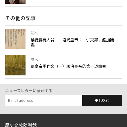
その他の記事
前へ
鍋總要有人背──道光皇帝：一併交部，嚴加議
處
次へ
跟皇帝學作文（一）順治皇帝的第一道命令
ニュースレターに登録する
申し込む
:::
歷史文物陳列館