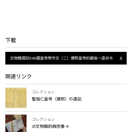
下載
文物館週記046跟皇帝學作文（二）康熙皇帝的最後一道命令
関連リンク
コレクション
聖祖仁皇帝（康熙）の遺詔
コレクション
VI文物館的再想像-4