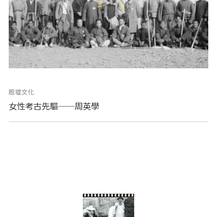
殷墟文化
女性考古先驅──周英學