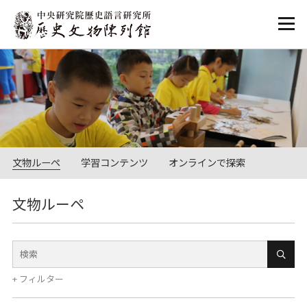
:::
文物ルーペ
学習コンテンツ
オンラインで探索
:::
文物ルーペ
+
フィルター