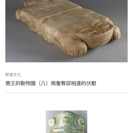
殷墟文化
商王的動物園（八）兩隻臀部相連的伏獸