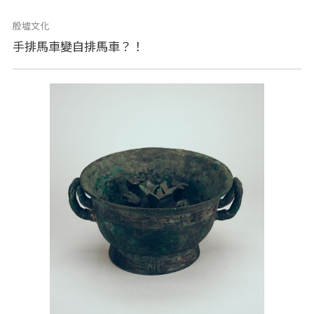
殷墟文化
手排馬車變自排馬車？！