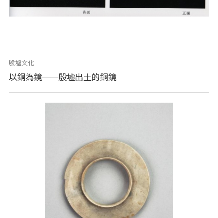
殷墟文化
以銅為鏡──殷墟出土的銅鏡