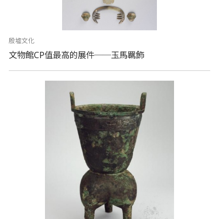
殷墟文化
文物館CP值最高的展件──玉馬羈飾