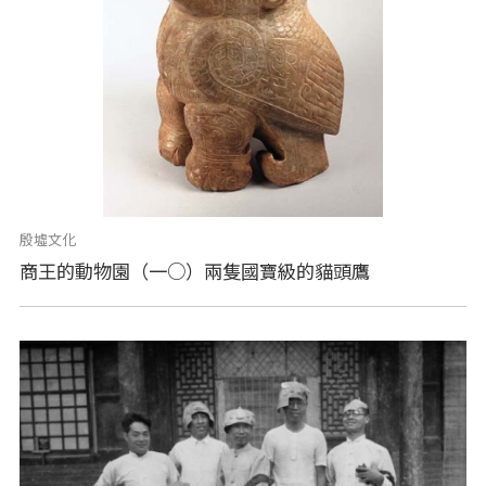
殷墟文化
商王的動物園（一○）兩隻國寶級的貓頭鷹