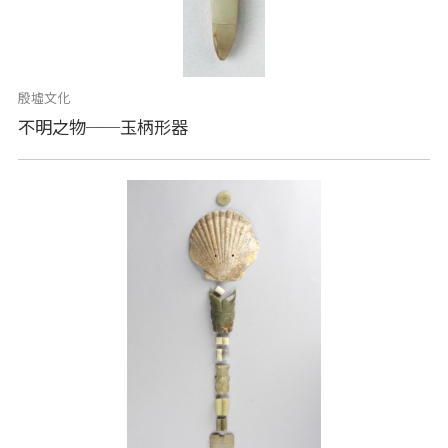
殷墟文化
不明之物──玉柄形器