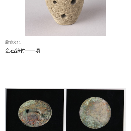
殷墟文化
金石絲竹──塤