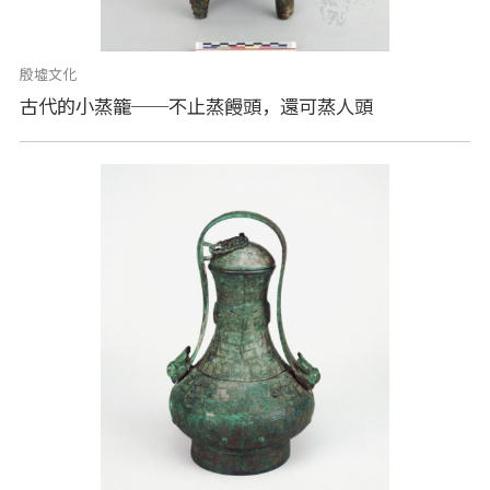
殷墟文化
古代的小蒸籠──不止蒸饅頭，還可蒸人頭