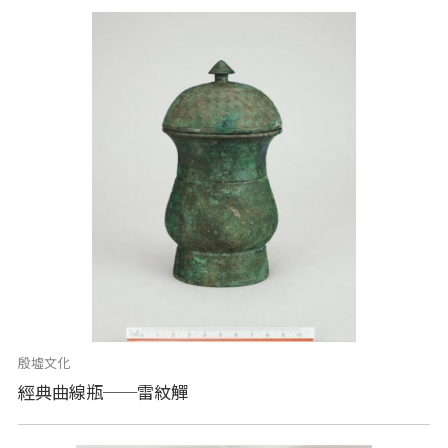
殷墟文化
經典曲線瓶──雷紋觶