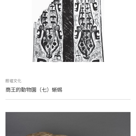
殷墟文化
商王的動物園（七）蜥蜴