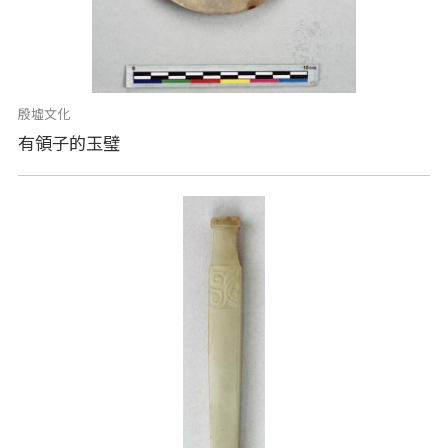
殷墟文化
有領子的玉璧