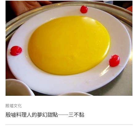
殷墟文化
殷墟料理人的夢幻甜點──三不黏