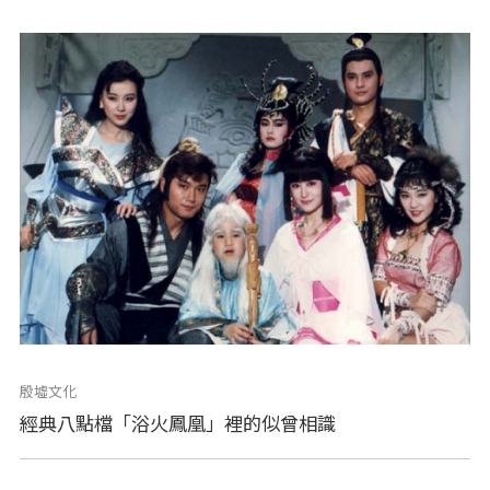
殷墟文化
經典八點檔「浴火鳳凰」裡的似曾相識