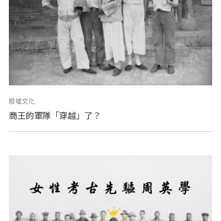
殷墟文化
商王的軍隊「穿越」了？