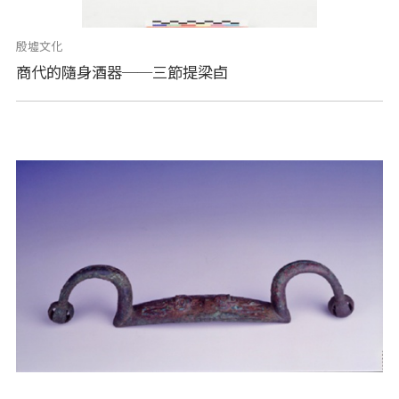
殷墟文化
商代的隨身酒器──三節提梁卣