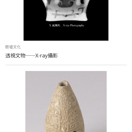
殷墟文化
透視文物──X-ray攝影