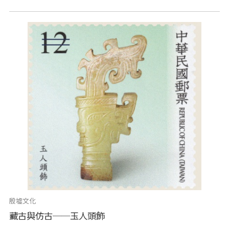
殷墟文化
藏古與仿古──玉人頭飾