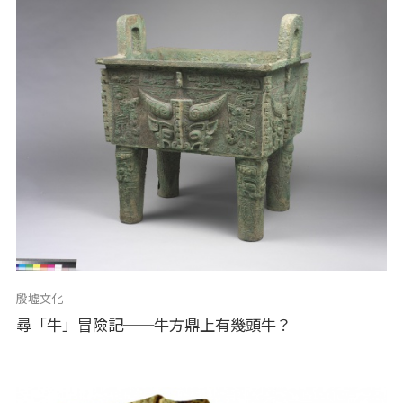
殷墟文化
尋「牛」冒險記──牛方鼎上有幾頭牛？