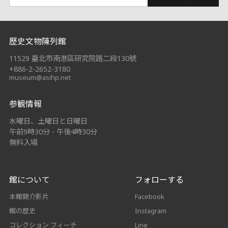
:::
歷史文物陳列館
11529 臺北市南港區研究院路二段130號
+886-2-2652-3180
museum@asihp.net
参観情報
水曜日、土曜日と日曜日
午前9時30分 - 午後4時30分
無料入場
館について
フォローする
本館簡介影片
Facebook
館の歴史
Instagram
コレクション フィーチ
Line