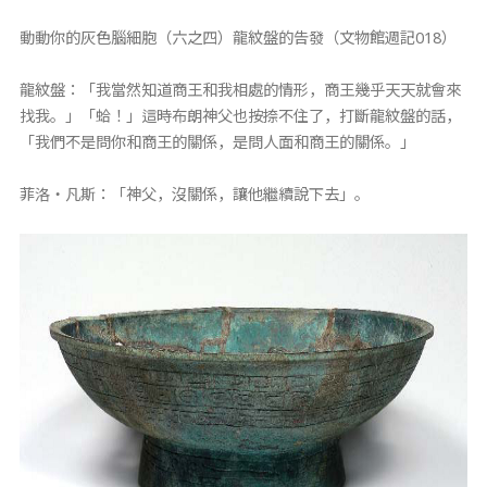
動動你的灰色腦細胞（六之四）龍紋盤的告發（文物館週記018）
龍紋盤：「我當然知道商王和我相處的情形，商王幾乎天天就會來
找我。」「蛤！」這時布朗神父也按捺不住了，打斷龍紋盤的話，
「我們不是問你和商王的關係，是問人面和商王的關係。」
菲洛‧凡斯：「神父，沒關係，讓他繼續說下去」。