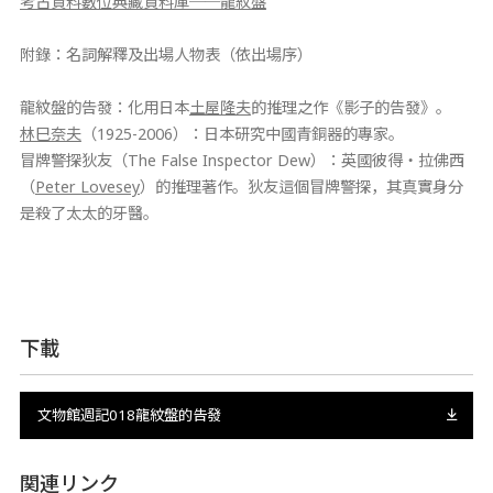
考古資料數位典藏資料庫──龍紋盤
附錄：名詞解釋及出場人物表（依出場序）
龍紋盤的告發：化用日本
土屋隆夫
的推理之作《影子的告發》。
林巳奈夫
（1925-2006）：日本研究中國青銅器的專家。
冒牌警探狄友（The False Inspector Dew）：英國彼得‧拉佛西
（
Peter Lovesey
）的推理著作。狄友這個冒牌警探，其真實身分
是殺了太太的牙醫。
下載
文物館週記018龍紋盤的告發
関連リンク