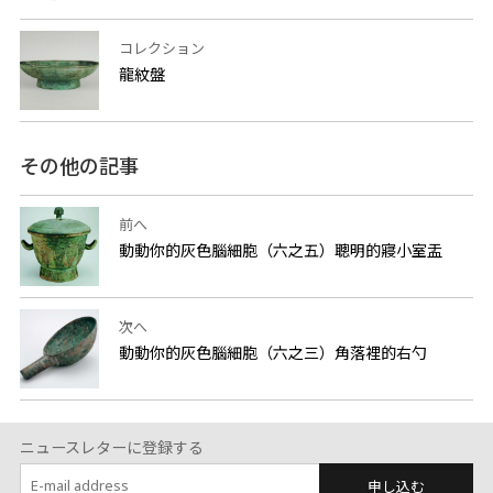
コレクション
龍紋盤
その他の記事
前へ
動動你的灰色腦細胞（六之五）聰明的寢小室盂
次へ
動動你的灰色腦細胞（六之三）角落裡的右勺
ニュースレターに登録する
申し込む