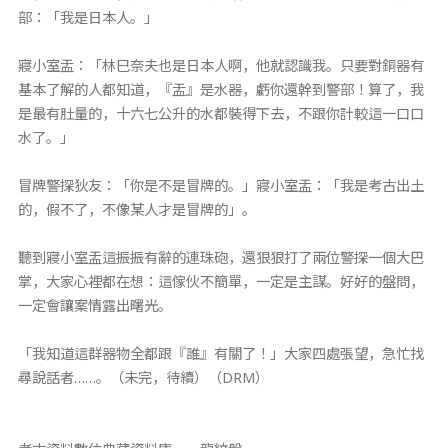
部：「我是日本人。」
寢小室盂：「林巳奈夫也是日本人啊，他就認識我。只要對銅器有
基本了解的人都知道，『盂』是水器，虧你還幹到警部！算了，我
是最有肚量的，十六七公升的水都裝得下去，不跟你計較這一口口
水了。」
冒牌警探狄友：「你是不是冒牌的。」寢小室盂：「我是考古出土
的，假不了，不像某人才是冒牌的」。
聽到寢小室盂這振振有辭的連珠砲，還狠狠打了兩位警探一個大巴
掌，大家心裡都在想：這傢伙不簡單，一定是主謀。好好的盤問，
一定會讓案情露出曙光。
「我知道這群器物全都跟『誰』有關了！」大家四處張望，急忙找
尋說話者……。（未完，待續）（DRM）