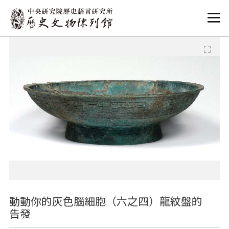
:::
:::
動動你的灰色腦細胞（六之四）龍紋盤的
告發