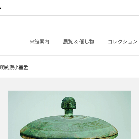
来館案内
展覧 & 催し物
コレクション
聰明的寢小室盂