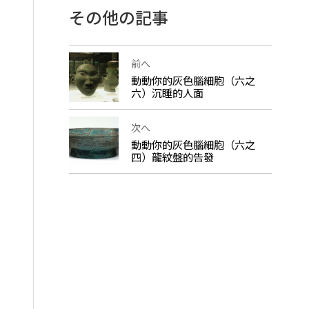
その他の記事
前へ
動動你的灰色腦細胞（六之
六）沉睡的人面
次へ
動動你的灰色腦細胞（六之
四）龍紋盤的告發