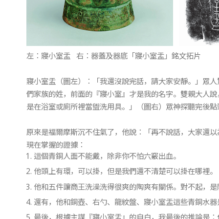
左：寢小室盂 右：器蓋及器底「寢小室盂」銘文拓片
寢小室盂（圖左）：「我還沒說完話，請大家安靜。」眾人
們家族的姓，前面的『寢小室』才是我的名字。雙親大人說
是在浴室或廁所裡當盥洗用具。」（圖右）眾神探聽完後點
原來是福爾摩斯沉不住氣了，他說：「再不說話，大家還以
現在掌握的證據：
這個青銅人面不能戴，除非你不怕六竅出血。
他頭上有環，可以掛，但是我們還不清楚可以掛在哪裡。
他和五件讓商王洗澡洗得很爽的陶爽有關係。對不起，是
還有，他和銅壺、右勺、龍紋盤、寢小室盂這些青銅水器
最後，根據主謀『寢小室盂』的自白，我最後的推論是：