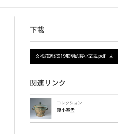
下載
文物館週記019聰明的寢小室盂.pdf
関連リンク
コレクション
寢小室盂