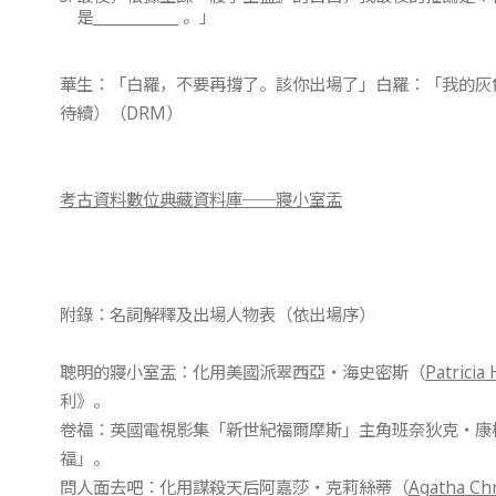
是___________ 。」
華生：「白羅，不要再撐了。該你出場了」白羅：「我的灰
待續）（DRM）
考古資料數位典藏資料庫──寢小室盂
附錄：名詞解釋及出場人物表（依出場序）
聰明的寢小室盂：化用美國派翠西亞‧海史密斯（
Patricia
利》。
卷福：英國電視影集「新世紀福爾摩斯」主角班奈狄克‧康
福」。
問人面去吧：化用謀殺天后阿嘉莎‧克莉絲蒂（
Agatha Chr