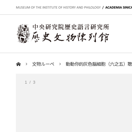
:::
文物ルーペ
動動你的灰色腦細胞（六之五）
:::
1
/ 3