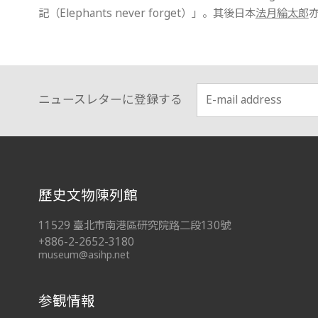
記（Elephants never forget）」。其後日本
法月綸太郎
ニュースレターに登録する
:::
歷史文物陳列館
11529 臺北市南港區研究院路二段130號
+886-2-2652-3180
museum@asihp.net
参観情報