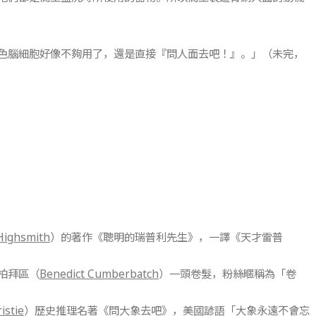
色腦細胞好像不夠用了，還是直接『問人面去吧！』。」（未完，
 Highsmith
）的著作《聰明的瑞普利先生》，一譯《天才雷普
柏拜區（
Benedict Cumberbatch
）一頭卷髮，粉絲暱稱為「卷
istie
）歷史推理名著《問大象去吧》，美國諺語「大象永遠不會忘