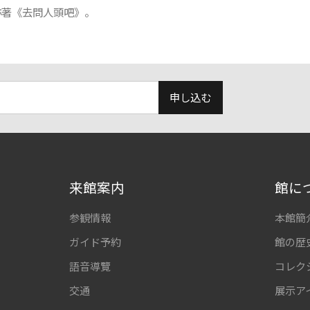
亦著《去問人頭吧》。
申し込む
来館案内
館に
参観情報
本館簡
ガイド予約
館の歴
語音導覽
コレク
交通
展示ア