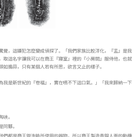
驚覺，這嫌犯怎麼變成偵探了。「我們家族比較洋化，『盂』是我
，取這名字讓我可以在商王『寢室』裡的『小房間』服侍他，也就
頭如搗蒜，只有某個人若有所思，欲言又止的樣子。
為我是新世紀的『卷福』，實在嚥不下這口氣。」「我來歸納一下
陶磢。
是同夥。
他們都是商王盥洗時所使用的器物。所以商王製造青銅人面的動機