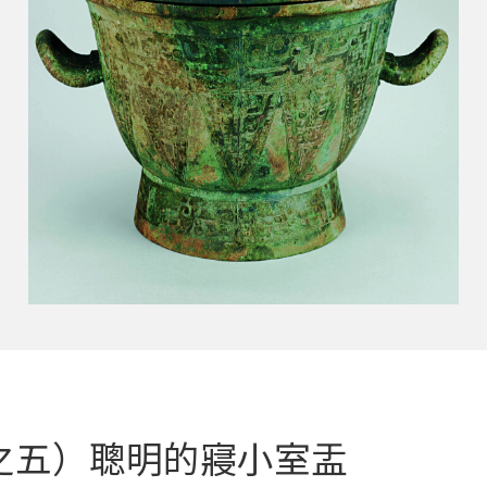
之五）聰明的寢小室盂