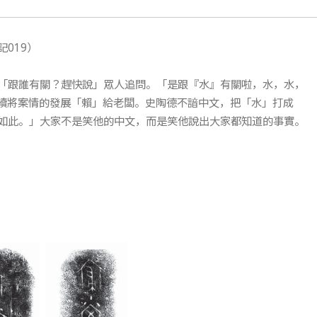
019）
「跟誰有關？趕快說」眾人追問。「是跟『水』有關啦，水，水，
持續將案情的發展「賴」給老闆。史陶德不諳中文，把「水」打成
如此。」大家不是笑他的中文，而是笑他說出大家都知道的事實。