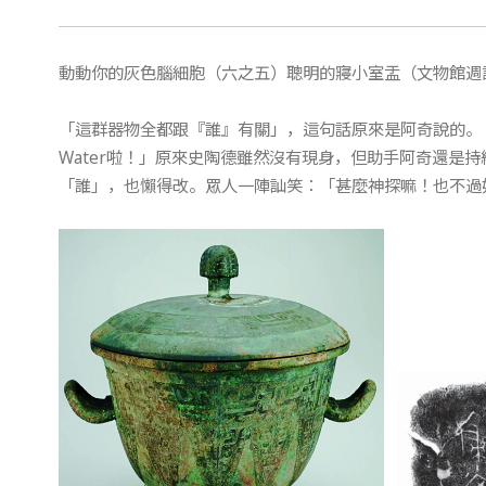
動動你的灰色腦細胞（六之五）聰明的寢小室盂（文物館週記
「這群器物全都跟『誰』有關」，這句話原來是阿奇說的。
Water啦！」原來史陶德雖然沒有現身，但助手阿奇還是
「誰」，也懶得改。眾人一陣訕笑：「甚麼神探嘛！也不過