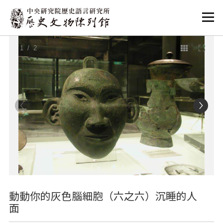
:::
:::
1
/ 2
動動你的灰色腦細胞（六之六）沉睡的人
面