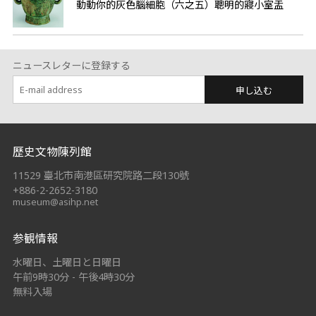
動動你的灰色腦細胞（六之五）聰明的寢小室盂
ニュースレターに登録する
申し込む
:::
歷史文物陳列館
11529 臺北市南港區研究院路二段130號
+886-2-2652-3180
museum@asihp.net
参観情報
水曜日、土曜日と日曜日
午前9時30分 - 午後4時30分
無料入場