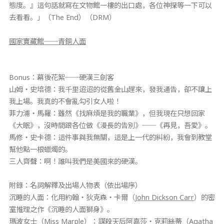
態度。』這句話就寫在文物館一樓的出口處，各位神探等一下可以
去看看。」（The End）（DRM）
國家寶藏館──青銅人面
Bonus：幕後花絮──硬漢三劍客
山姆‧史培德：我千里迢迢的從舊金山趕來，發我通告，卻不讓上
我上場。我真的不會亂勾引女人啦！
菲力浦‧馬羅：雖然《找麻煩是我的職業》，但我現在只想回家
《大眠》，沒時間跟各位做《漫長的告別》──《再見，吾愛》。
馬修‧史卡德：這件事與我無關，這是上一代的糾紛，我會到教堂
幫他點一根蠟燭的。
三人齊聲：啊！誰叫我們是美國來的硬漢。
附錄：名詞解釋及出場人物表（依出場序）
沉睡的人面：化用約翰‧狄克森‧卡爾（
John Dickson Carr
）的密
室推理之作《沉睡的人面獅身》。
瑪波女士（Miss Marple）：謀殺天后阿嘉莎‧克莉絲蒂（
Agatha