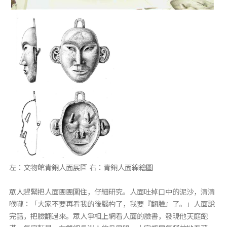
左：文物館青銅人面展區 右：青銅人面線繪圖
眾人趕緊把人面團團圍住，仔細研究。人面吐掉口中的泥沙，清清
喉嚨：「大家不要再看我的後腦杓了，我要『翻臉』了。」人面說
完話，把臉翻過來。眾人爭相上網看人面的臉書，發現他天庭飽