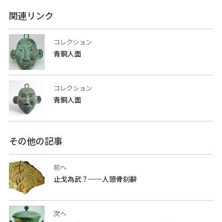
関連リンク
コレクション
青銅人面
コレクション
青銅人面
その他の記事
前へ
止戈為武？──人頭骨刻辭
次へ