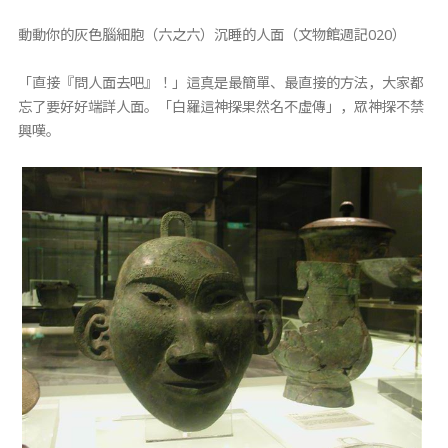
動動你的灰色腦細胞（六之六）沉睡的人面（文物館週記020）
「直接『問人面去吧』！」這真是最簡單、最直接的方法，大家都
忘了要好好端詳人面。「白羅這神探果然名不虛傳」，眾神探不禁
興嘆。