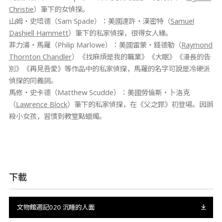
Christie
）筆下的女偵探。
山姆‧史培德（Sam Spade）：美國達許‧漢密特（
Samuel
Dashiell Hammett
）筆下的私家偵探，很得女人緣。
菲力浦‧馬羅（Philip Marlowe）：美國雷蒙‧錢德勒（
Raymond
Thornton Chandler
）《找麻煩是我的職業》《大眠》《漫長的告
別》《再見吾愛》等作品中的私家偵探，馬羅的名字可說是冷硬派
偵探的同義詞。
馬修‧史卡德（Matthew Scudde）：美國勞倫斯‧卜洛克
（
Lawrence Block
）筆下的私家偵探，在《父之罪》初登場。因誤
殺小女孩，習慣到教堂點蠟燭。
下載
文物館週記020 沉睡的人面