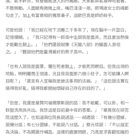
滿，氣宇軒昂，有雙細長迷人的丹鳳眼。大家都屏氣凝神地看著，
不敢稍動。人面眼角微微上挑，嘴巴淺淺一抿，把瑪波女士的魂都
勾走了。加上有富貴相的寬厚鼻子，這歐巴真是師奶殺手。
可是他說：「我已經在地下沉睡三千多年了，現在腦中一片空白，
記憶模糊。」「我只記得有一群高中生說我是面具，而且要加熱後
才能戴在臉上。」「他們還說就像《天龍八部》的鐵面人游坦
之。」「聽說他們是臺灣最好的男子高中。」
「也有人說我是面罩，覆在死者臉上，才能死而瞑目。但我出現的
地點，明明離商王很遠，況且我背面那六根小柱子，怎可能讓人瞑
目呢？」「甚至有人宣稱我是做法事用的法器。」「這些說法實在
搞得我好亂，搞得我都開始懷疑自己存在的目的了。」
「但是，我還是最贊同福爾摩斯說的話：我不能戴，可以掛，和一
群盥洗用具共出。我想這是目前最中肯的答案。」「畢竟我在研究
院這麼久了，也知道兩位院長說過話──胡適說：『有幾分證據，
說幾分話；有七分證據，不能說八分話。』蔡元培說：『不以設定
為決論，不為闕漏作補苴。這樣的處置問題，乃真是求客觀知識的