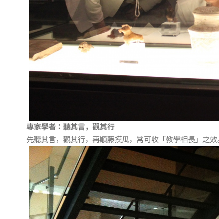
專家學者：聽其言，觀其行
先聽其言，觀其行，再順藤摸瓜，常可收「教學相長」之效