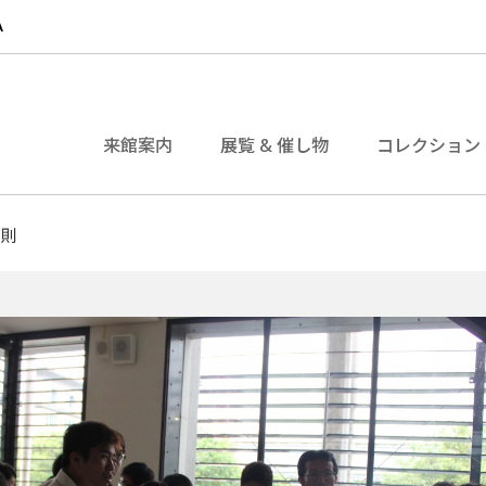
来館案内
展覧 & 催し物
コレクション
守則