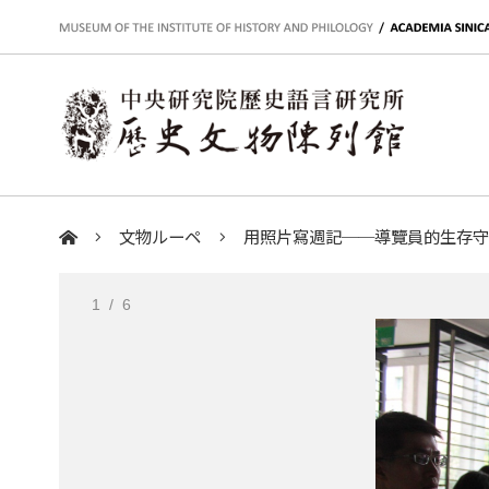
:::
文物ルーペ
用照片寫週記──導覽員的生存
:::
1
/ 6