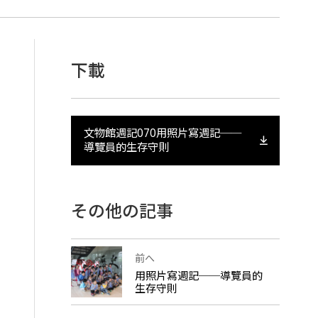
下載
文物館週記070用照片寫週記──
導覽員的生存守則
その他の記事
前へ
用照片寫週記──導覽員的
生存守則