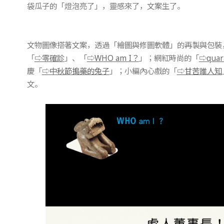
袋瓜子的「燈泡亮了」，靈感來了，文案生了。
文物圖像搭著文案，透過「繪圖與修圖軟體」的再製與包裝
「
⇨零確診
」、「
⇨WHO am I？
」；網紅時尚的「
⇨quara
慶「
⇨中秋節搗藥的兔子
」；小編內心戲的「
⇨甘苦誰人知
文。