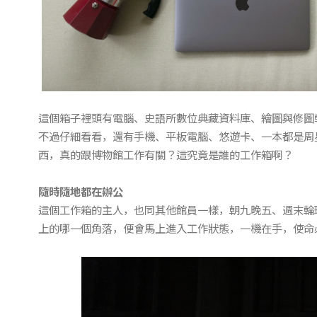
這個箱子裡頭有電腦、史語所數位典藏資料庫、繪圖與修圖
不過仔細看看，還有手機、平板電腦、悠遊卡、一本都是周
西，真的跟博物館工作有關？這究竟是誰的工作箱啊？
隨時隨地都在辦公
這個工作箱的主人，也同其他館員一樣，朝九晚五、週末輪
上的哪一個角落，便會馬上進入工作狀態，一機在手，使命