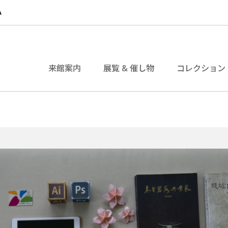
来館案内
展覧 & 催し物
コレクション