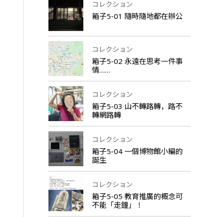
コレクション
箱子5-01 隨時隨地都在辦公
コレクション
箱子5-02 永遠在思考一件事
情……
コレクション
箱子5-03 山不轉路轉，路不
轉網路轉
コレクション
箱子5-04 一個博物館小編的
誕生
コレクション
箱子5-05 教育推廣的概念可
不能「走鐘」！