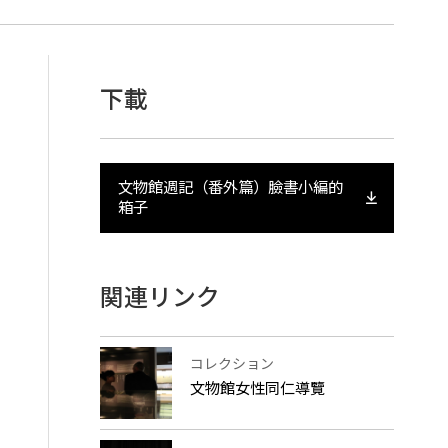
下載
文物館週記（番外篇）臉書小編的
箱子
関連リンク
コレクション
文物館女性同仁導覽