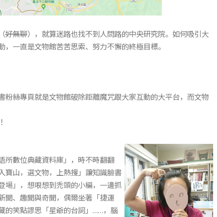
（
好無聊
），就算迷路也找不到人問路的中央研究院。如何吸引大
動，一直是文物館苦苦思索、努力不懈的終極目標。
書粉絲專頁就是文物館破除距離魔咒跟大家互動的大平台，而文物
！
語所數位典藏資料庫」，時不時翻翻
入寶山，選文物，上熱搜」讓知識臉書
登場」，想哏想到禿頭的小編，一邊抓
新聞、趣聞與奇聞，偶爾坐著「捷運
藏的笑點謬思「星爺的台詞」……，腦