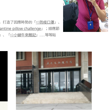
，打造了因應時勢的「
⇨防疫口罩
」、
ntine pillow challenge
」；順應節
」、「
⇨小蝸牛來館記
」……等等貼