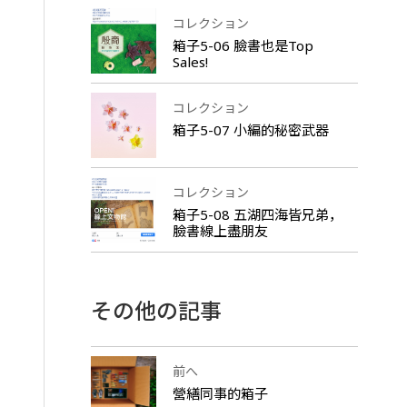
コレクション
箱子5-06 臉書也是Top
Sales!
コレクション
箱子5-07 小編的秘密武器
コレクション
箱子5-08 五湖四海皆兄弟，
臉書線上盡朋友
その他の記事
前へ
營繕同事的箱子