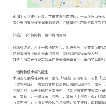
再加上文物館位在臺北市最東邊的南港區，坐落在好山好水
家公車捷運坐好坐滿來館參觀，打破學術的距離感與民眾互
好險，山不轉路轉，路不轉網路轉！
網路發達通、人手一機滑的時代，無遠弗屆，圖文並茂的臉
館臉書粉專小編則是跟你裝熟，耍幽默的幕後藏鏡人啦！
叮咚！這次要介紹就是本館臉書粉絲專頁的小編的工具箱啦
一個博物館小編的誕生
小編走在展場裡晃呀晃，坐在「電腦」前滑呀滑，看著「史
「展覽圖錄」，展覽與文物就是寶山般的知識庫存，如何「
宅配到府，就是小編的首要任務。「如何讓文物在臉書粉墨
著「零食」，一邊灌著「咖啡」，拿著「手機與平板」爬爬
（悠遊卡）」上街晃晃吸收日月精華，追下流行，再翻翻珍