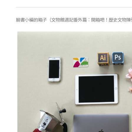
臉書小編的箱子（文物館週記番外篇：開箱吧！歷史文物陳