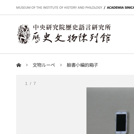
:::
文物ルーペ
臉書小編的箱子
:::
1
/ 7