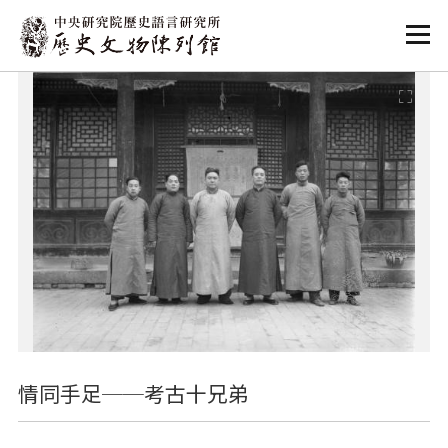
:::
:::
情同手足──考古十兄弟