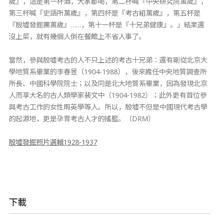
歲』，這是第一杯酒，大家都喝，第二杯喊『中央研究院萬歲』，
第三杯喊『史語所萬歲』，第四杯是『考古組萬歲』，第五杯是
『殷墟發掘團萬歲』……，第十一杯是『十兄弟健康』。」結果還
沒上菜，就有幾個人倒在餐館上不省人事了。
當然，參與殷墟考古的人不只上述的考古十兄弟：還有剛從北京大
學地質系畢業的李春昱（1904-1988），後來擔任中央地質調查所
所長、中國科學院院士；以及同是北大地質系畢業，因為發現北京
人而享大名的古人類學家裴文中（1904-1982）；此外更有首位參
與考古工作的女性周英學等人。所以，殷墟不但是中國現代考古學
的起源地，更是孕育考古人才的搖籃。（DRM）
殷墟發掘照片選輯1928-1937
下載