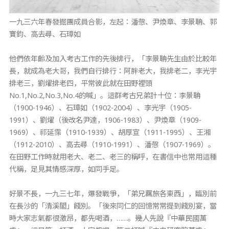
一九三六年春發掘團成員合影，左起：潘愨、尹煥章、李景聃、郭
寶鈞、高去尋、石璋如
他們依年齡及加入考古工作的先後排行，「李景聃先生由於比較年
長，就成為老大哥，我們自行排行：阿胖老大，我排老二，李光宇
排老三，劉燿排老四，平常彼此就在田野裡頭
No.1,No.2,No.3,No.4的喊」。這群考古兄弟計十位：李景聃
（1900-1946）、石璋如（1902-2004）、李光宇（1905-
1991）、劉燿（後改名尹達，1906-1983）、尹煥章（1909-
1969）、祁延霈（1910-1939）、胡厚宣（1911-1995）、王湘
（1912-2010）、高去尋（1910-1991）、潘愨（1907-1969）。
在田野工作時就用老大、老二、老三的稱呼，在書信中也常用這種
代稱，足見其情感深厚，如同手足。
好景不長，一九三七年，爆發戰爭，「弟兄羈旅各東西」，臨別前
在長沙的「清溪閣」餞別。「後來同仁的回憶常常提到餞別宴，當
時大家志氣都很激昂，都先喝酒，……。幾人先說『中華民國萬