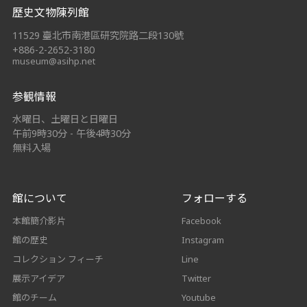
歷史文物陳列館
11529 臺北市南港區研究院路二段130號
+886-2-2652-3180
museum@asihp.net
参観情報
水曜日、土曜日と日曜日
午前9時30分 - 午後4時30分
無料入場
館について
フォローする
本館簡介影片
Facebook
館の歴史
Instagram
コレクション フィーチ
Line
展示アイデア
Twitter
館のチーム
Youtube