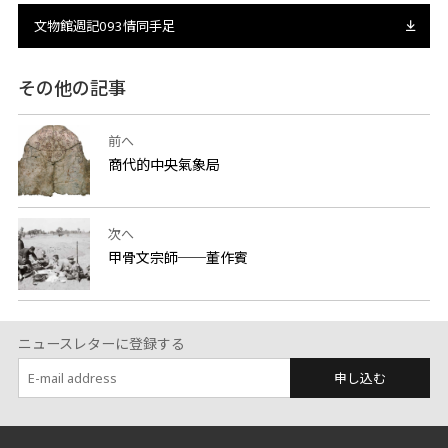
文物館週記093情同手足
その他の記事
前へ
商代的中央氣象局
次へ
甲骨文宗師──董作賓
ニュースレターに登録する
申し込む
:::