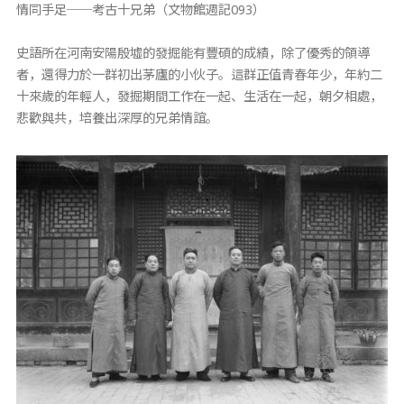
情同手足──考古十兄弟（文物館週記093）
史語所在河南安陽殷墟的發掘能有豐碩的成績，除了優秀的領導
者，還得力於一群初出茅廬的小伙子。這群正值青春年少，年約二
十來歲的年輕人，發掘期間工作在一起、生活在一起，朝夕相處，
悲歡與共，培養出深厚的兄弟情誼。