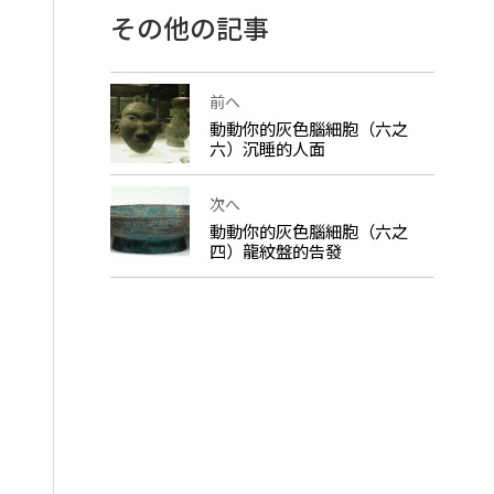
その他の記事
前へ
動動你的灰色腦細胞（六之
六）沉睡的人面
次へ
動動你的灰色腦細胞（六之
四）龍紋盤的告發