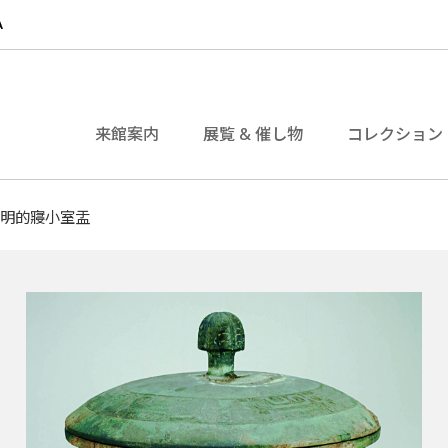
来館案内
展覧 & 催し物
コレクション
聰明的寢小室盂