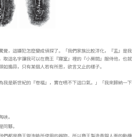
驚覺，這嫌犯怎麼變成偵探了。「我們家族比較洋化，『盂』是我
，取這名字讓我可以在商王『寢室』裡的『小房間』服侍他，也就
頭如搗蒜，只有某個人若有所思，欲言又止的樣子。
為我是新世紀的『卷福』，實在嚥不下這口氣。」「我來歸納一下
陶磢。
是同夥。
他們都是商王盥洗時所使用的器物。所以商王製造青銅人面的動機