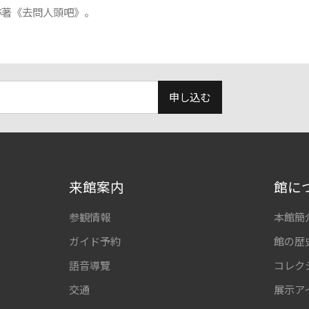
亦著《去問人頭吧》。
申し込む
来館案内
館に
参観情報
本館簡
ガイド予約
館の歴
語音導覽
コレク
交通
展示ア