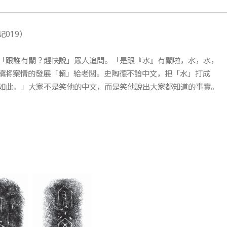
019）
「跟誰有關？趕快說」眾人追問。「是跟『水』有關啦，水，水，
持續將案情的發展「賴」給老闆。史陶德不諳中文，把「水」打成
如此。」大家不是笑他的中文，而是笑他說出大家都知道的事實。