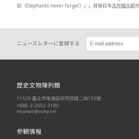
記（Elephants never forget）」。其後日本
法月綸太郎
ニュースレターに登録する
:::
歷史文物陳列館
11529 臺北市南港區研究院路二段130號
+886-2-2652-3180
museum@asihp.net
参観情報