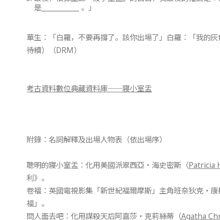
是___________ 。」
華生：「白羅，不要再撐了。該你出場了」白羅：「我的灰
待續）（DRM）
考古資料數位典藏資料庫──寢小室盂
附錄：名詞解釋及出場人物表（依出場序）
聰明的寢小室盂：化用美國派翠西亞‧海史密斯（
Patricia
利》。
卷福：英國電視影集「新世紀福爾摩斯」主角班奈狄克‧康
福」。
問人面去吧：化用謀殺天后阿嘉莎‧克莉絲蒂（
Agatha Chr