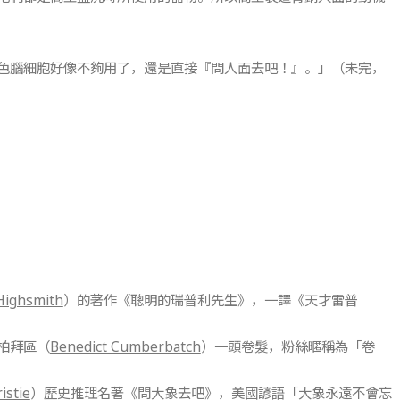
色腦細胞好像不夠用了，還是直接『問人面去吧！』。」（未完，
 Highsmith
）的著作《聰明的瑞普利先生》，一譯《天才雷普
柏拜區（
Benedict Cumberbatch
）一頭卷髮，粉絲暱稱為「卷
istie
）歷史推理名著《問大象去吧》，美國諺語「大象永遠不會忘