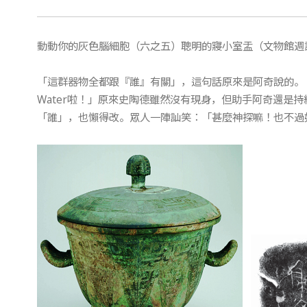
動動你的灰色腦細胞（六之五）聰明的寢小室盂（文物館週記
「這群器物全都跟『誰』有關」，這句話原來是阿奇說的。
Water啦！」原來史陶德雖然沒有現身，但助手阿奇還是
「誰」，也懶得改。眾人一陣訕笑：「甚麼神探嘛！也不過