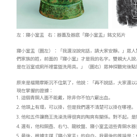
左：寢小室盂 右：器蓋及器底「寢小室盂」銘文拓片
寢小室盂（圖左）：「我還沒說完話，請大家安靜。」眾人
們家族的姓，前面的『寢小室』才是我的名字。雙親大人說
是在浴室或廁所裡當盥洗用具。」（圖右）眾神探聽完後點
原來是福爾摩斯沉不住氣了，他說：「再不說話，大家還以
現在掌握的證據：
這個青銅人面不能戴，除非你不怕六竅出血。
他頭上有環，可以掛，但是我們還不清楚可以掛在哪裡。
他和五件讓商王洗澡洗得很爽的陶爽有關係。對不起，是
還有，他和銅壺、右勺、龍紋盤、寢小室盂這些青銅水器
最後，根據主謀『寢小室盂』的自白，我最後的推論是：