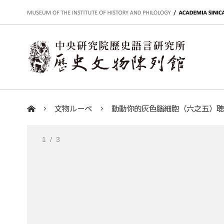
:::
文物ルーペ
動動你的灰色腦細胞（六之五）
:::
1
/ 3