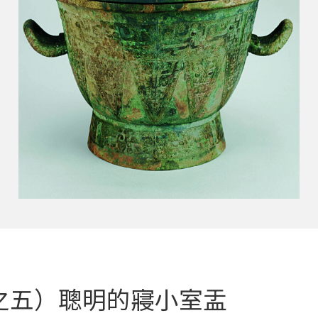
之五）聰明的寢小室盂