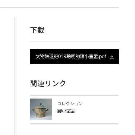
下載
文物館週記019聰明的寢小室盂.pdf
関連リンク
コレクション
寢小室盂