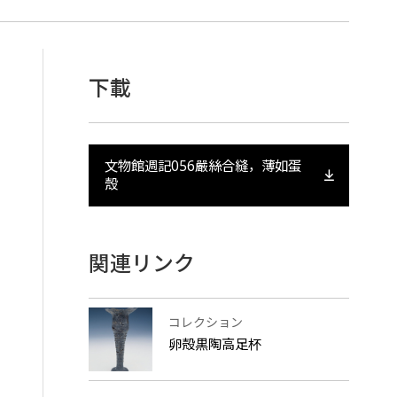
下載
文物館週記056嚴絲合縫，薄如蛋
殼
関連リンク
コレクション
卵殻黒陶高足杯