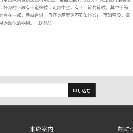
：杯身的下段有十道弦紋；足部中空，有十二節竹節紋，其中十節
合在一起，嚴絲合縫；且杯身厚度還不到0.1公分，薄如蛋殼。這
見過類似的器物。（DRM）
申し込む
来館案内
館に