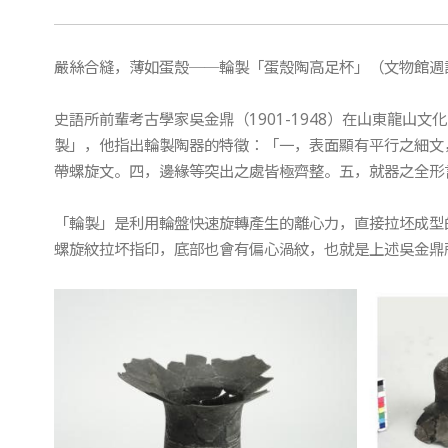
嚴絲合縫，薄如蛋殼──輪製「蛋殼陶高足杯」（​文物館週記
史語所前輩考古學家吳金鼎（1901-1948）在山東龍山
製」，他指出輪製陶器的特徵：「一，表面顯有平行之細文
帶螺旋文。四，邊緣等突出之處皆極齊整。五，就器之全形
「輪製」是利用輪盤快速旋轉產生的離心力，直接拉坯成型
螺旋紋拉坏指印，底部也會有偏心渦紋，也就是上述吳金鼎