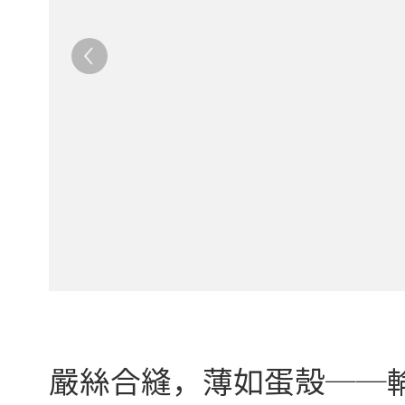
嚴絲合縫，薄如蛋殼──