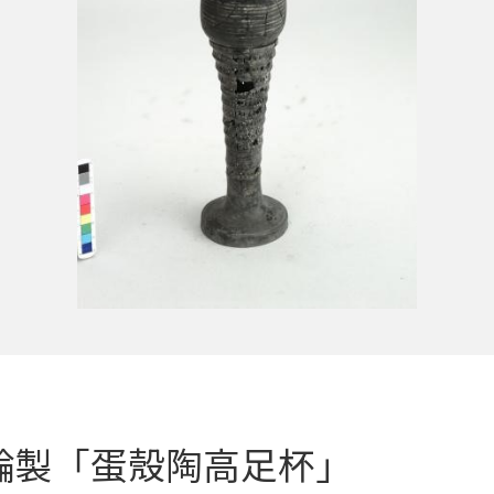
輪製「蛋殼陶高足杯」