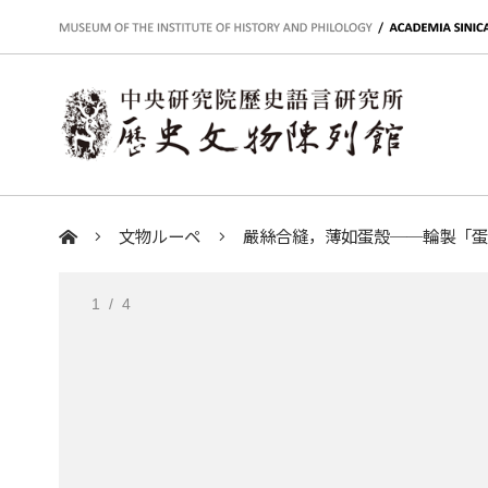
:::
文物ルーペ
嚴絲合縫，薄如蛋殼──輪製「
:::
1
/ 4