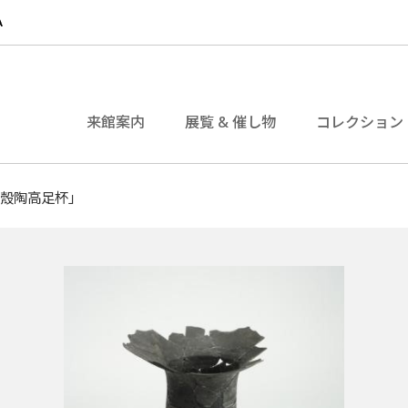
来館案内
展覧 & 催し物
コレクション
蛋殼陶高足杯」