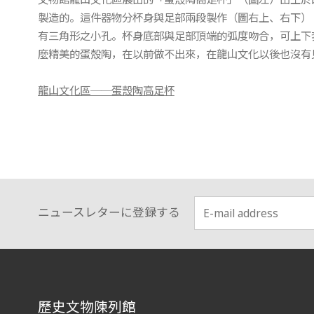
製造的。這件器物分杯身與足部兩段製作（圖右上、右下）
有三角形之小孔。杯身底部與足部頂端的弧度吻合，可上下套
麼精美的蛋殼陶，在以前做不出來，在龍山文化以後也沒有
龍山文化區──蛋殼陶高足杯
ニュースレターに登録する
:::
歷史文物陳列館