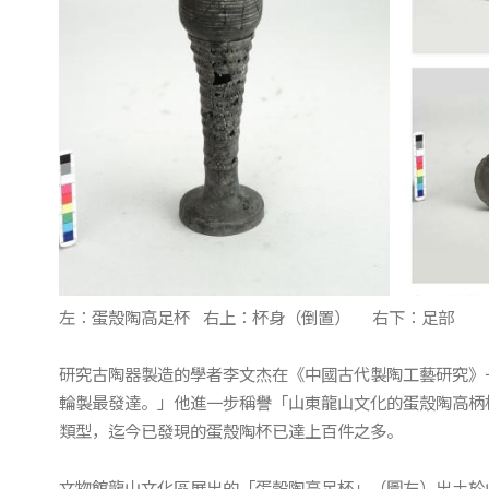
左：蛋殼陶高足杯 右上：杯身（倒置） 右下：足部
研究古陶器製造的學者李文杰在《中國古代製陶工藝研究》
輪製最發達。」他進一步稱譽「山東龍山文化的蛋殼陶高柄
類型，迄今已發現的蛋殼陶杯已達上百件之多。
文物館龍山文化區展出的「蛋殼陶高足杯」（圖左）出土於山