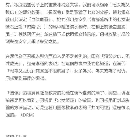
有。根據這些例子上的畫像和榜題文字，我們可以復原「七女為父
報仇」的部分故事：「長安令」當是冤殺了七女的父親，這七個女
孩因此決定「血債血還」。她們利用長安令（曹操墓所出的七女畫
像石上刻「咸陽令」）的馬車經過渭水橋時，在橋上前後包圍攔
阻，迫其跌落河中，並在橋下埋伏兩個女孩乘船，伺機攻擊，終於
刺殺長安令，報了殺父之仇。
在漢代為了替親人報仇而殺人是不乏其例的，因為「殺父之仇，不
共戴天」，這是孝道的表現。在這個故事中我們也知道，在漢代
「報殺父之仇」其實並不限於男子，女子為父、為夫或為子報仇，
同樣受到高度的讚揚。
「圖像」這種肩負社會教育的功能在現今臺灣的廟宇、祠堂、墳坵
前還是可以看到，同樣是「忠孝節義」的故事，也同樣用雕刻或彩
繪的方法呈現，可見這種用圖像教孝教忠的「共同記憶」還是很頑
強的。（DRM）
豐碑拓片區