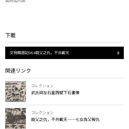
下載
文物館週記064殺父之仇，不共戴天
関連リンク
コレクション
武氏祠左石室西壁下石畫像
コレクション
殺父之仇，不共戴天──七女為父報仇