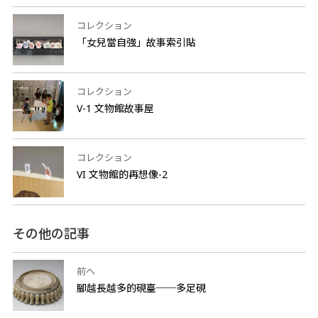
コレクション
「女兒當自強」故事索引貼
コレクション
V-1 文物館故事屋
コレクション
VI 文物館的再想像-2
その他の記事
前へ
腳越長越多的硯臺──多足硯