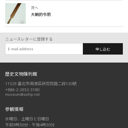
次へ
大朝的令箭
ニュースレターに登録する
申し込む
:::
歷史文物陳列館
11529 臺北市南港區研究院路二段130號
+886-2-2652-3180
museum@asihp.net
参観情報
水曜日、土曜日と日曜日
午前9時30分 - 午後4時30分