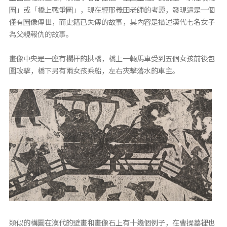
圖」或「橋上戰爭圖」，現在經邢義田老師的考證，發現這是一個
僅有圖像傳世，而史籍已失傳的故事，其內容是描述漢代七名女子
為父親報仇的故事。
畫像中央是一座有欄杆的拱橋，橋上一輛馬車受到五個女孩前後包
圍攻擊，橋下另有兩女孩乘船，左右夾擊落水的車主。
類似的構圖在漢代的壁畫和畫像石上有十幾個例子，在曹操墓裡也