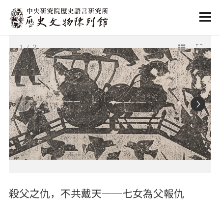
:::
:::
1
/ 2
殺父之仇，不共戴天──七女為父報仇