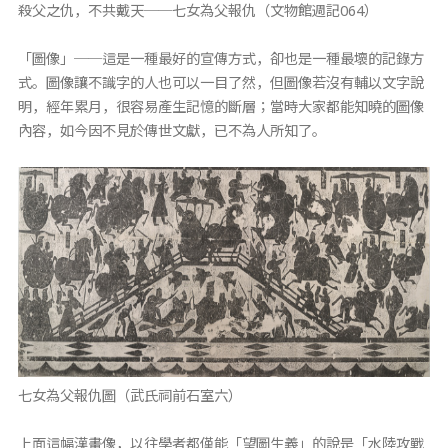
殺父之仇，不共戴天──七女為父報仇（文物館週記064）
「圖像」──這是一種最好的宣傳方式，卻也是一種最壞的記錄方
式。圖像讓不識字的人也可以一目了然，但圖像若沒有輔以文字說
明，經年累月，很容易產生記憶的斷層；當時大家都能知曉的圖像
內容，如今因不見於傳世文獻，已不為人所知了。
七女為父報仇圖（武氏祠前石室六）
上面這幅漢畫像，以往學者都僅能「望圖生義」的說是「水陸攻戰