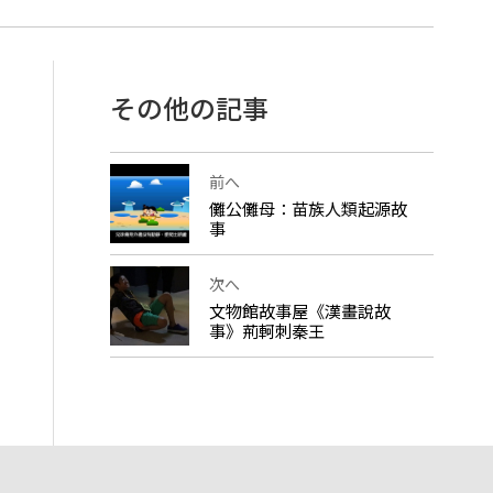
その他の記事
前へ
儺公儺母：苗族人類起源故
事
次へ
文物館故事屋《漢畫說故
事》荊軻刺秦王