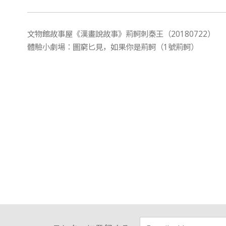
文物館故事屋《漢畫說故事》荊軻刺秦王（20180722）
體驗小劇場：圖窮匕見，如果你是荊軻（1號荊軻）