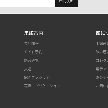
申し込む
来館案内
館に
参観情報
本館簡
ガイド予約
館の歴
語音導覽
コレク
交通
展示ア
館內ファシリティ
館のチ
写真アプリケーション
お問い