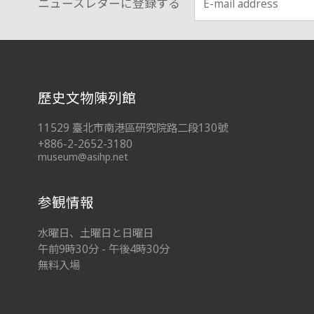
ニュースレターに登録する
:::
歷史文物陳列館
11529 臺北市南港區研究院路二段130號
+886-2-2652-3180
museum@asihp.net
参観情報
水曜日、土曜日と日曜日
午前9時30分 - 午後4時30分
無料入場