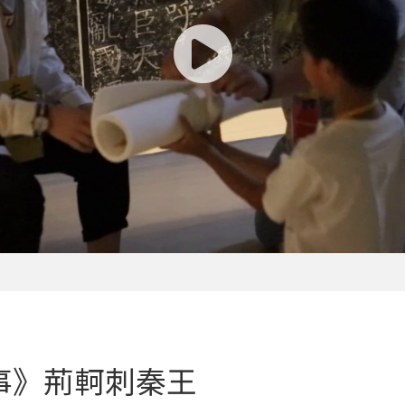
事》荊軻刺秦王