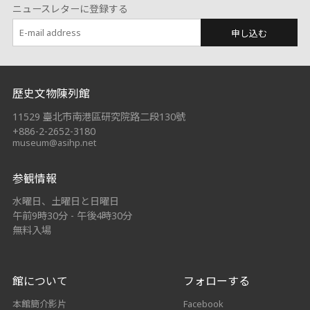
ニュースレターに登録する
申し込む
:::
歷史文物陳列館
11529 臺北市南港區研究院路二段130號
+886-2-2652-3180
museum@asihp.net
参観情報
水曜日、土曜日と日曜日
午前9時30分 - 午後4時30分
無料入場
館について
フォローする
本館簡介影片
Facebook