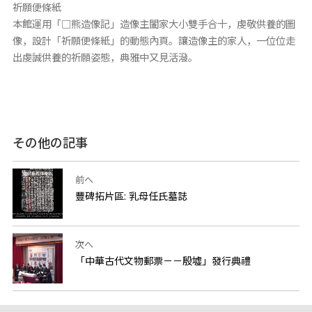
祈願便條紙
本館運用「□熊造像記」造像主闔家大小雙手合十，虔敬供養的圖
像，設計「祈願便條紙」的動態內頁。讓造像主的家人，一位位走
出虔誠供養的祈願姿態，典雅中又見活潑。
その他の記事
前へ
豐碑拓片區: 乳母任氏墓誌
次へ
「中華古代文物郵票－－殷墟」發行典禮