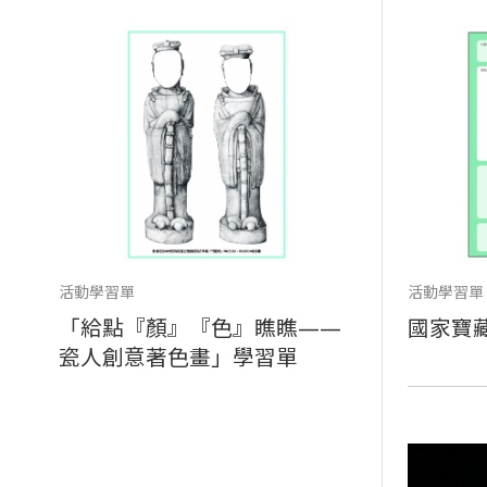
活動學習單
活動學習單
「給點『顏』『色』瞧瞧——
國家寶
瓷人創意著色畫」學習單