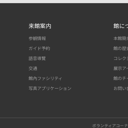
来館案内
館に
参観情報
本館簡
ガイド予約
館の歴
語音導覽
コレク
交通
展示ア
館內ファシリティ
館のチ
写真アプリケーション
お問い
ボランティアコー