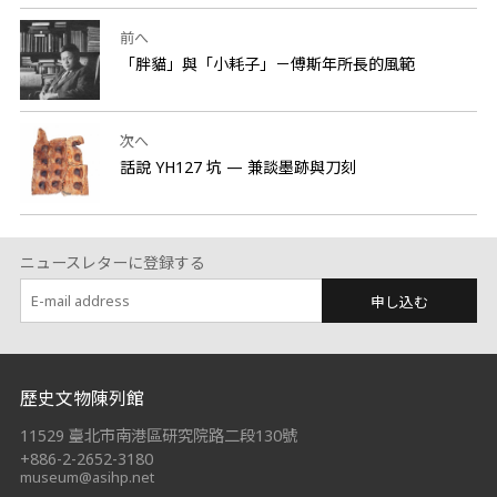
前へ
「胖貓」與「小耗子」－傅斯年所長的風範
次へ
話說 YH127 坑 — 兼談墨跡與刀刻
ニュースレターに登録する
申し込む
:::
歷史文物陳列館
11529 臺北市南港區研究院路二段130號
+886-2-2652-3180
museum@asihp.net