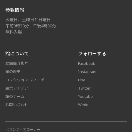
参観情報
水曜日、土曜日と日曜日
午前9時30分 - 午後4時30分
無料入場
館について
フォローする
本館簡介影片
Facebook
館の歴史
Instagram
コレクション フィーチ
Line
展示アイデア
Twitter
館のチーム
Youtube
お問い合わせ
Weibo
ボランティアコーナー