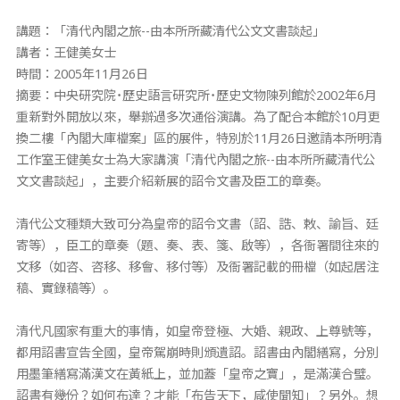
講題：「清代內閣之旅--由本所所藏清代公文文書談起」
講者：王健美女士
時間：2005年11月26日
摘要：中央研究院˙歷史語言研究所˙歷史文物陳列館於2002年6月
重新對外開放以來，舉辦過多次通俗演講。為了配合本館於10月更
換二樓「內閣大庫檔案」區的展件，特別於11月26日邀請本所明清
工作室王健美女士為大家講演「清代內閣之旅--由本所所藏清代公
文文書談起」，主要介紹新展的詔令文書及臣工的章奏。
清代公文種類大致可分為皇帝的詔令文書（詔、誥、敕、諭旨、廷
寄等），臣工的章奏（題、奏、表、箋、啟等），各衙署間往來的
文移（如咨、咨移、移會、移付等）及衙署記載的冊檔（如起居注
稿、實錄稿等）。
清代凡國家有重大的事情，如皇帝登極、大婚、親政、上尊號等，
都用詔書宣告全國，皇帝駕崩時則頒遺詔。詔書由內閣繕寫，分別
用墨筆繕寫滿漢文在黃紙上，並加蓋「皇帝之寶」，是滿漢合璧。
詔書有幾份？如何布達？才能「布告天下，咸使聞知」？另外。想