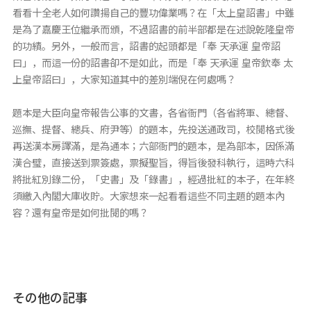
看看十全老人如何讚揚自己的豐功偉業嗎？在「太上皇詔書」中雖
是為了嘉慶王位繼承而頒，不過詔書的前半部都是在述說乾隆皇帝
的功績。另外，一般而言，詔書的起頭都是「奉 天承運 皇帝詔
曰」，而這一份的詔書卻不是如此，而是「奉 天承運 皇帝欽奉 太
上皇帝詔曰」，大家知道其中的差別端倪在何處嗎？
題本是大臣向皇帝報告公事的文書，各省衙門（各省將軍、總督、
巡撫、提督、總兵、府尹等）的題本，先投送通政司，校閱格式後
再送漢本房譯滿，是為通本；六部衙門的題本，是為部本，因係滿
漢合璧，直接送到票簽處，票擬聖旨，得旨後發科執行，這時六科
將批紅別錄二份，「史書」及「錄書」，經過批紅的本子，在年終
須繳入內閣大庫收貯。大家想來一起看看這些不同主題的題本內
容？還有皇帝是如何批閱的嗎？
その他の記事