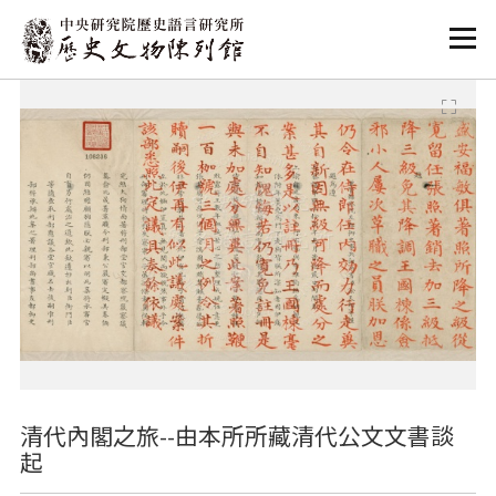
:::
:::
清代內閣之旅--由本所所藏清代公文文書談
起