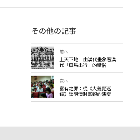
その他の記事
前へ
上天下地—由漢代畫象看漢
代「車馬出行」的禮俗
次へ
富有之罪：從《大義覺迷
錄》談明清財富觀的演變