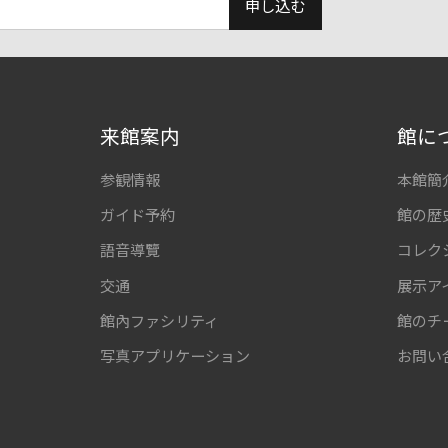
申し込む
来館案内
館に
参観情報
本館簡
ガイド予約
館の歴
語音導覽
コレク
交通
展示ア
館內ファシリティ
館のチ
写真アプリケーション
お問い