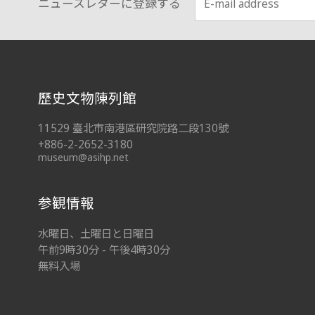
ニュースレターに登録する
:::
歷史文物陳列館
11529 臺北市南港區研究院路二段130號
+886-2-2652-3180
museum@asihp.net
参観情報
水曜日、土曜日と日曜日
午前9時30分 - 午後4時30分
無料入場