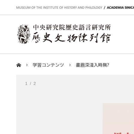
:::
学習コンテンツ
​畫眉深淺入時無?
:::
1
/ 2