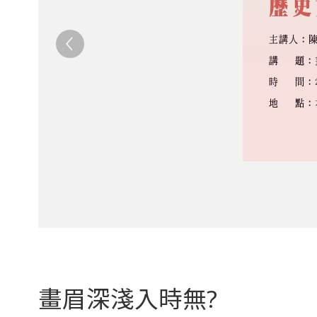
​畫眉深淺入時無?