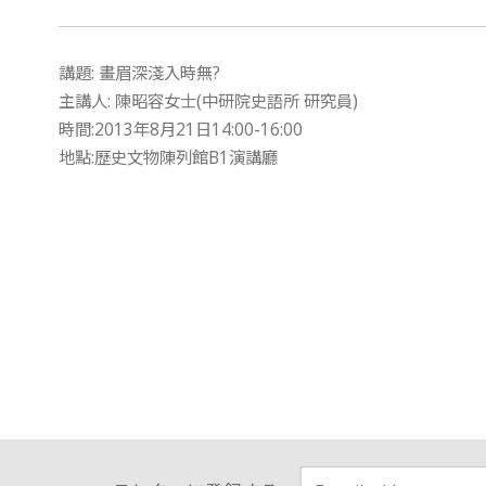
講題: 畫眉深淺入時無?
主講人: 陳昭容女士(中研院史語所 研究員)
時間:2013年8月21日14:00-16:00
地點:歷史文物陳列館B1演講廳