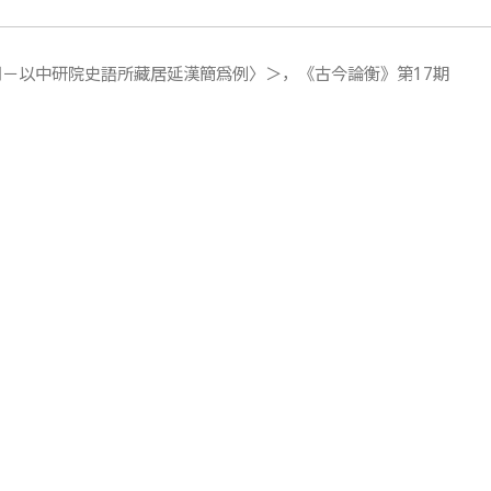
用－以中研院史語所藏居延漢簡爲例〉＞，《古今論衡》第17期