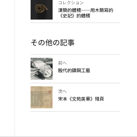
コレクション
漢簡的體積──用木簡寫的
《史記》的體積
その他の記事
前へ
殷代的鑄銅工藝
次へ
宋本《文苑英華》殘頁