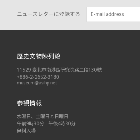
ニュースレターに登録する
:::
歷史文物陳列館
11529 臺北市南港區研究院路二段130號
+886-2-2652-3180
museum@asihp.net
参観情報
水曜日、土曜日と日曜日
午前9時30分 - 午後4時30分
無料入場