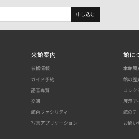
申し込む
来館案内
館に
参観情報
本館簡
ガイド予約
館の歴
語音導覽
コレク
交通
展示ア
館內ファシリティ
館のチ
写真アプリケーション
お問い