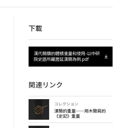
下載
漢代簡牘的體積重量和使用-以中研
院史語所藏居延漢簡為例.pdf
関連リンク
コレクション
漢簡的重量──用木簡寫的
《史記》重量