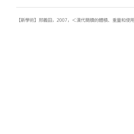
【新學術】邢義田，2007，＜漢代簡牘的體積、重量和使