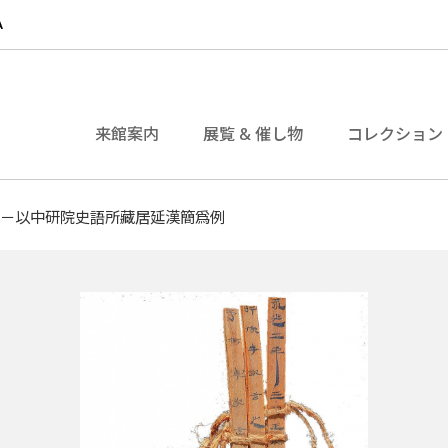
来館案内
展覧 & 催し物
コレクション
用－以中研院史語所藏居延漢簡爲例