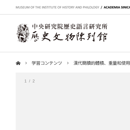
:::
学習コンテンツ
漢代簡牘的體積、重量和使
:::
1
/ 2