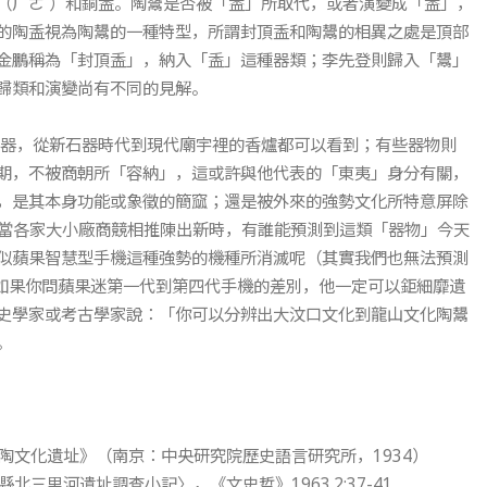
（ㄏㄜˊ）和銅盉。陶鬹是否被「盉」所取代，或者演變成「盉」，
的陶盉視為陶鬹的一種特型，所謂封頂盉和陶鬹的相異之處是頂部
金鵬稱為「封頂盉」，納入「盉」這種器類；李先登則歸入「鬹」
歸類和演變尚有不同的見解。
器，從新石器時代到現代廟宇裡的香爐都可以看到；有些器物則
期，不被商朝所「容納」，這或許與他代表的「東夷」身分有關，
，是其本身功能或象徵的簡窳；還是被外來的強勢文化所特意屏除
，當各家大小廠商競相推陳出新時，有誰能預測到這類「器物」今天
似蘋果智慧型手機這種強勢的機種所消滅呢（其實我們也無法預測
S，如果你問蘋果迷第一代到第四代手機的差別，他一定可以鉅細靡遺
史學家或考古學家說：「你可以分辨出大汶口文化到龍山文化陶鬹
。
文化遺址》（南京：中央研究院歷史語言研究所，1934）
里河遺址調查小記〉，《文史哲》1963.2:37-41