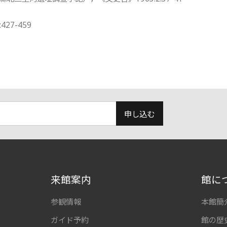
27-459
申し込む
来館案内
館に
参観情報
本館簡
ガイド予約
館の歴