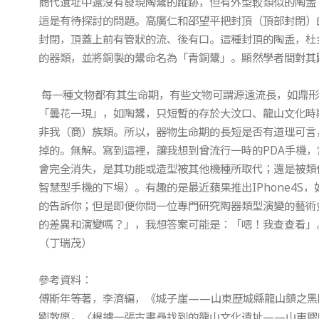
商代遺址中還沒有發現陶鬹的蹤跡，但有外型較類似的陶盉
這是有待探討的問題。高廣仁和邵望平把封頂（頂部封閉）
封閉，頂蓋上前有管狀的流、後有口。這種封頂的陶盉，杜
的器類，並將銅製的鬹命名為「青銅鬹」。顯然學者間對其
每一種文物都有其生命期，有些文物可謂源遠流長，如鼎形
「曇花一現」，如陶鬹，只短暫的存於大汶口、龍山文化時
非我（商）族類。所以，器物生命期的長短是否有道理可言
掉的。無解。寫到這裡，讓我想到曾流行一時的PDA手機
會完全消失，是其功能或造型被其他機種所取代；還是被類
智慧型手機的下場）。有趣的是最近蘋果推出IPhone4
的告訴你；但是即便你問一位專門研究陶器類型演變的藝術
的差異和演變嗎？」，我想答案可能是：「嗯！我查查看」
（丁瑞茂）
參考資料：
傅斯年等著，李濟編，《城子崖——山東歷城縣龍山鎮之黑陶
劉敦愿，〈根據一張古畫尋找到的龍山文化遺址——山東膠縣北三