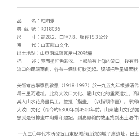
品 名：紅陶鬹
典 藏 號：R018036
尺 寸：高28.2、口徑7.8、腹徑15.3公分
時 代：山東龍山文化
出土地點：山東兩城鎮瓦屋村20號墓
描 述：表面塗紅色彩衣。上部前有上仰的流口，後有斜
流口的尾端兩側，各有一個鉚釘狀突起。腹部把手呈繩索狀（
美術考古學家劉敦愿（1918-1997）於一九五九年根據
縣三里河遺址，此為大汶口文化、龍山文化的重要遺址。高鳳翰
其人山水花鳥畫具工，並擅「指畫」（以指頭作畫），家鄉
大汶口文化（距今約6300年到4500年前，山東龍山文
愿就是根據畫中陶鬹和題記，到高鳳翰的故里找到出土這件
一九三○年代本所發掘山東歷城龍山鎮的城子崖遺址，出土