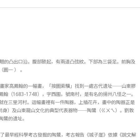
翹的凸出口沿。腹部鼓起，有兩道凸弦紋。下部為三袋足。前胸及
圖一 ） 。
清代畫家高鳳翰的一幅畫，「按圖索驥」找到一處古代遺址──山東膠
（1683-1748），字西園，號南村，是有名的揚州八怪之一。
就在三里河村。這幅畫裡有一件陶器，上插花卉，畫中的陶器正是
化的前身）及山東龍山文化的典型代表器物──陶鬹（ㄍㄨㄟ）。劉敦
陶鬹的遺址。
了最早經科學考古發掘的陶鬹，考古報告《城子崖》依據《說文解