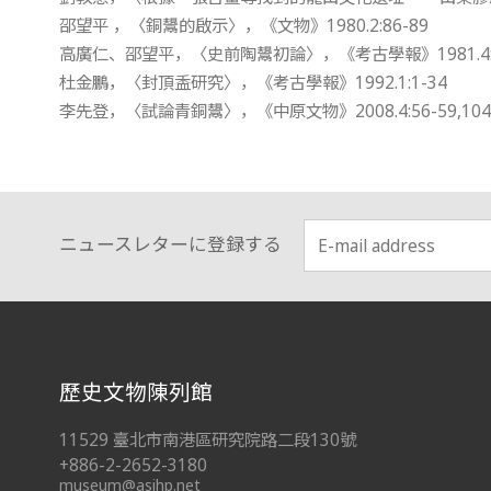
邵望平 ，〈銅鬹的啟示〉，《文物》1980.2:86-89
高廣仁、邵望平，〈史前陶鬹初論〉，《考古學報》1981.4:4
杜金鵬，〈封頂盉研究〉，《考古學報》1992.1:1-34
李先登，〈試論青銅鬹〉，《中原文物》2008.4:56-59,104
ニュースレターに登録する
:::
歷史文物陳列館
11529 臺北市南港區研究院路二段130號
+886-2-2652-3180
museum@asihp.net