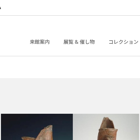
来館案内
展覧 & 催し物
コレクション