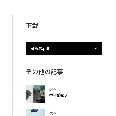
下載
紅陶鬹.pdf
その他の記事
前へ
中柱旋龍盂
次へ