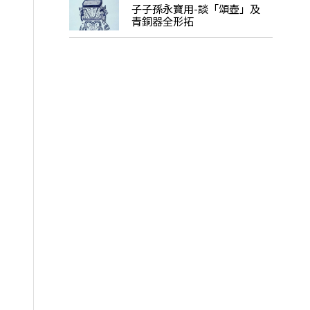
子子孫永寶用-談「頌壺」及
青銅器全形拓