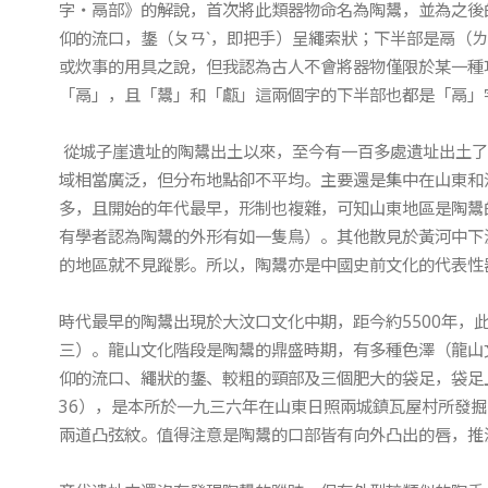
字‧鬲部》的解說，首次將此類器物命名為陶鬹，並為之後
仰的流口，鋬（ㄆㄢˋ，即把手）呈繩索狀；下半部是鬲（
或炊事的用具之說，但我認為古人不會將器物僅限於某一種
「鬲」，且「鬹」和「甗」這兩個字的下半部也都是「鬲」
從城子崖遺址的陶鬹出土以來，至今有一百多處遺址出土了
域相當廣泛，但分布地點卻不平均。主要還是集中在山東和
多，且開始的年代最早，形制也複雜，可知山東地區是陶鬹
有學者認為陶鬹的外形有如一隻鳥）。其他散見於黃河中下
的地區就不見蹤影。所以，陶鬹亦是中國史前文化的代表性
時代最早的陶鬹出現於大汶口文化中期，距今約5500年，
三）。龍山文化階段是陶鬹的鼎盛時期，有多種色澤（龍山
仰的流口、繩狀的鋬、較粗的頸部及三個肥大的袋足，袋足上
36），是本所於一九三六年在山東日照兩城鎮瓦屋村所發
兩道凸弦紋。值得注意是陶鬹的口部皆有向外凸出的唇，推