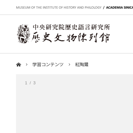
:::
学習コンテンツ
紅陶鬹
:::
1
/ 3