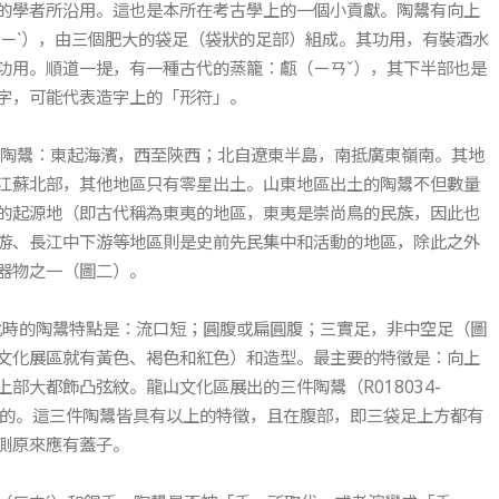
的學者所沿用。這也是本所在考古學上的一個小貢獻。陶鬹有向上
ㄌㄧˋ），由三個肥大的袋足（袋狀的足部）組成。其功用，有裝酒水
功用。順道一提，有一種古代的蒸籠：甗（ㄧㄢˇ），其下半部也是
字，可能代表造字上的「形符」。
陶鬹：東起海濱，西至陜西；北自遼東半島，南抵廣東嶺南。其地
江蘇北部，其他地區只有零星出土。山東地區出土的陶鬹不但數量
的起源地（即古代稱為東夷的地區，東夷是崇尚鳥的民族，因此也
游、長江中下游等地區則是史前先民集中和活動的地區，除此之外
器物之一（圖二）。
此時的陶鬹特點是：流口短；圓腹或扁圓腹；三實足，非中空足（圖
文化展區就有黃色、褐色和紅色）和造型。最主要的特徵是：向上
部大都飾凸弦紋。龍山文化區展出的三件陶鬹（R018034-
掘的。這三件陶鬹皆具有以上的特徵，且在腹部，即三袋足上方都有
測原來應有蓋子。