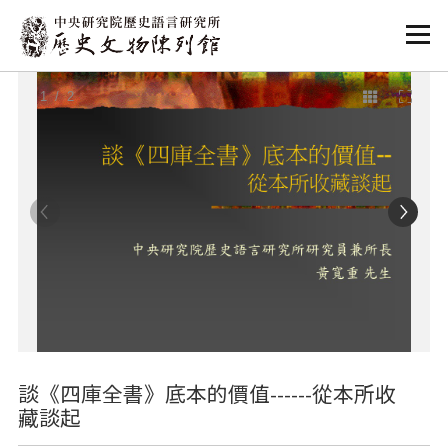
:::
:::
1
/ 2
談《四庫全書》底本的價值------從本所收
藏談起