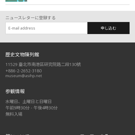
ニュースレターに登録する
申し込む
:::
歷史文物陳列館
11529 臺北市南港區研究院路二段130號
+886-2-2652-3180
museum@asihp.net
参観情報
水曜日、土曜日と日曜日
午前9時30分 - 午後4時30分
無料入場