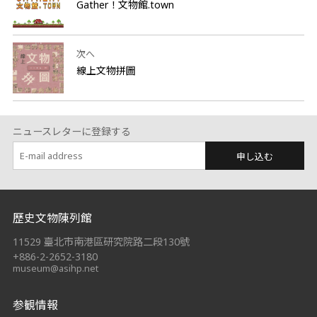
Gather！文物館.town
次へ
線上文物拼圖
ニュースレターに登録する
申し込む
:::
歷史文物陳列館
11529 臺北市南港區研究院路二段130號
+886-2-2652-3180
museum@asihp.net
参観情報