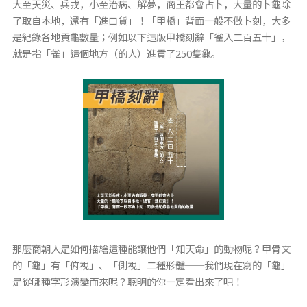
大至天災、兵戎，小至治病、解夢，商王都會占卜，大量的卜龜除
了取自本地，還有「進口貨」！「甲橋」背面一般不做卜刻，大多
是紀錄各地貢龜數量；例如以下這版甲橋刻辭「雀入二百五十」，
就是指「雀」這個地方（的人）進貢了250隻龜。
那麼商朝人是如何描繪這種能讓他們「知天命」的動物呢？甲骨文
的「龜」有「俯視」、「側視」二種形體──我們現在寫的「龜」
是從哪種字形演變而來呢？聰明的你一定看出來了吧！