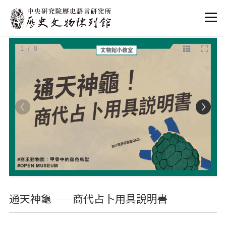
:::
:::
1
/ 9
通天神龜──商代占卜用具說明書