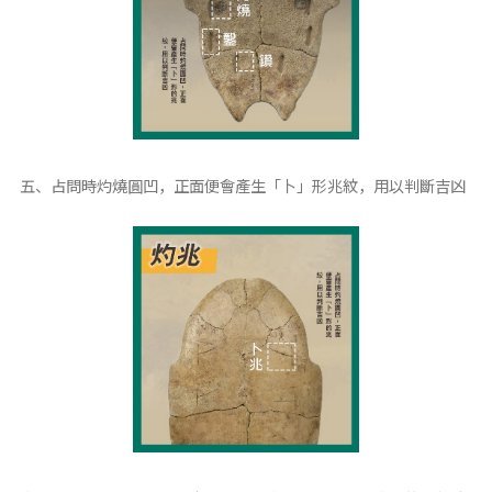
五、占問時灼燒圓凹，正面便會產生「卜」形兆紋，用以判斷吉凶