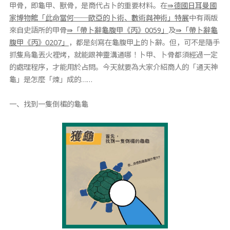
甲骨，即龜甲、獸骨，是商代占卜的重要材料。在
⇛德國日耳曼國
家博物館「此命當何──歐亞的卜術、數術與神術」特展
中有兩版
來自史語所的甲骨
⇛「帶卜辭龜腹甲《丙》0059」
及
⇛「帶卜辭龜
腹甲《丙》0207」
，都是刻寫在龜腹甲上的卜辭。但，可不是隨手
抓隻烏龜丟火裡烤，就能跟神靈溝通哪！卜甲、卜骨都須經過一定
的處理程序，才能用於占問。今天就要為大家介紹商人的「通天神
龜」是怎麼「煉」成的……
一、找到一隻倒楣的龜龜