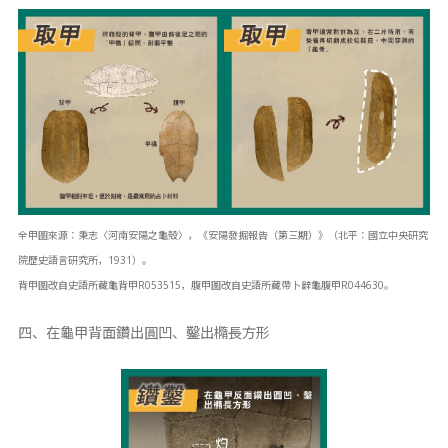
全甲圖來源：秉志〈河南安陽之龜殼〉，《安陽發掘報告（第三期）》（北平：國立中央研究
院歷史語言研究所，1931）。
背甲圖改自史語所藏龜背甲R053515，腹甲圖改自史語所藏帶卜辭龜腹甲R044630。
四、在龜甲背面鑽出圓凹、鑿出橢長方形