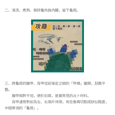
二、清洗、煮熟、剔除龜肉與內臟，留下龜殼。
三、將龜殼的腹甲、背甲從前後足之間的「甲橋」鋸開，刮磨平
整。
腹甲相對平坦，便於刻寫，是最常見的占卜材料。
背甲通常對剖為左、右兩片待用，有些會再切割成狀似鞋底，
中間穿洞的「龜冊」。