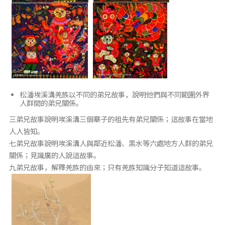
松潘埃溪溝羌族以不同的弟兄故事，說明他們與不同範圍外界
人群間的弟兄關係。
三弟兄故事說明埃溪溝三個寨子的祖先有弟兄關係；這故事在當地
人人皆知。
七弟兄故事說明埃溪溝人與鄰近松潘、黑水等六處地方人群的弟兄
關係；見識廣的人說這故事。
九弟兄故事，解釋羌族的由來；只有羌族知識分子知道這故事。