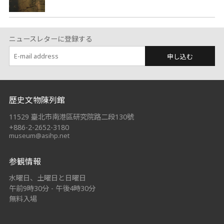
ニュースレターに登録する
申し込む
:::
歷史文物陳列館
11529 臺北市南港區研究院路二段130號
+886-2-2652-3180
museum@asihp.net
参観情報
水曜日、土曜日と日曜日
午前9時30分 - 午後4時30分
無料入場