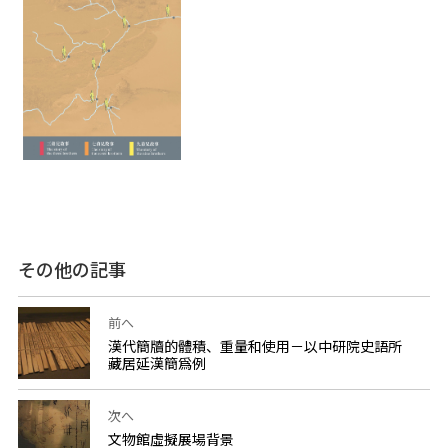
その他の記事
前へ
漢代簡牘的體積、重量和使用－以中研院史語所
藏居延漢簡爲例
次へ
文物館虛擬展場背景