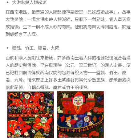
大洪水與人類起源
在西南地區，最普遍的人類起源神話便是「兄妹成婚故事」。故事
大致是說：一場大洪水使人類滅絕，只剩下一對兄妹。倆人奉天意
成婚後，生下一個不成人形的肉團。他們將肉團切碎到處甩，於是
到處都有了人煙。
盤瓠、竹王、廩君、九隆
由於和漢人長期往來接觸，許多西南土著人群的祖源記憶混合著漢
人的歷史與傳說。早在東漢時（公元一至三世紀）的漢人史書，便
已記載四個流傳於西南民間的起源傳說人物──盤瓠、竹王、廩
君、九隆。後來歷史上許多土著族群與當代少數民族，都承繼或採
借此記憶，自稱為盤瓠、廩君或竹王的後裔。