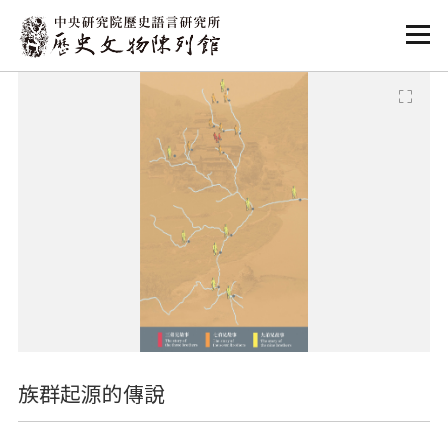
:::
:::
族群起源的傳說