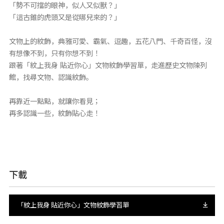
「勢不可擋的眼神，似人又似獸？」
「這古錐的虎頭又是從哪兒來的？」
文物上的紋飾，典雅可愛、霸氣、逗趣，五花八門、千奇百怪，沒
有想像不到，只有你想不到！
跟著「紋上我身 貼近你心」文物紋飾學習單，走進歷史文物陳列
館，找尋文物、認識紋飾。
再靠近一點點，就讓你看見；
再多認識一些，紋飾貼心走！
下載
「紋上我身 貼近你心」文物紋飾學習單