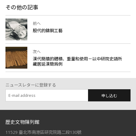
その他の記事
前へ
殷代的鑄銅工藝
次へ
漢代簡牘的體積、重量和使用－以中研院史語所
藏居延漢簡爲例
ニュースレターに登録する
申し込む
:::
歷史文物陳列館
11529 臺北市南港區研究院路二段130號