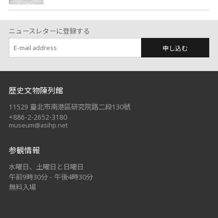
ニュースレターに登録する
申し込む
:::
歷史文物陳列館
11529 臺北市南港區研究院路二段130號
+886-2-2652-3180
museum@asihp.net
参観情報
水曜日、土曜日と日曜日
午前9時30分 - 午後4時30分
無料入場