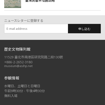
臺灣民番界址圖說略
ニュースレターに登録する
申し込む
:::
歷史文物陳列館
11529 臺北市南港區研究院路二段130號
+886-2-2652-3180
museum@asihp.net
参観情報
水曜日、土曜日と日曜日
午前9時30分 - 午後4時30分
無料入場