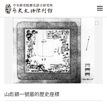
:::
:::
山彪鎮一號墓的歷史座標