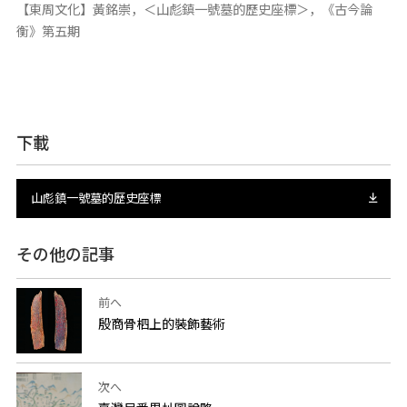
【東周文化】黃銘崇，＜山彪鎮一號墓的歷史座標＞，《古今論
衡》第五期
下載
山彪鎮一號墓的歷史座標
その他の記事
前へ
殷商骨柶上的裝飾藝術
次へ