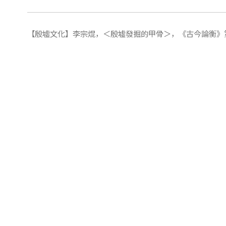
【殷墟文化】李宗焜，＜殷墟發掘的甲骨＞，《古今論衡》