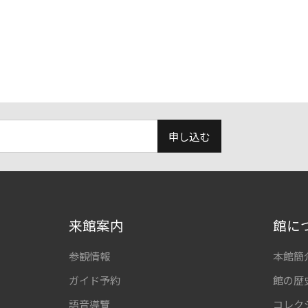
申し込む
来館案内
館に
参観情報
本館簡
ガイド予約
館の歴
語音導覽
コレク