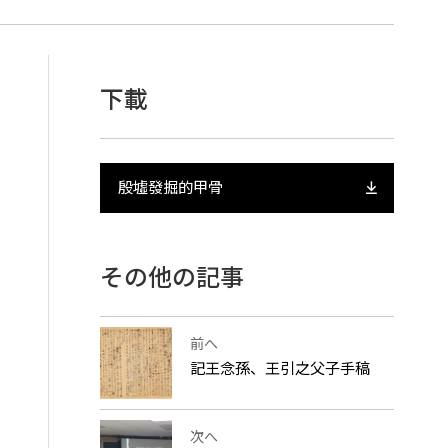
下載
殷墟發掘的甲骨
その他の記事
前へ
記王念孫、王引之父子手稿
次へ