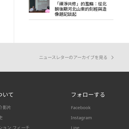
「禪淨共修」的濫觴：從北
朝後期河北山東的刻經與造
像題記談起
ニュースレターのアーカイブを見る
ついて
フォローする
介影片
Facebook
史
Instagram
ション フィーチ
Line