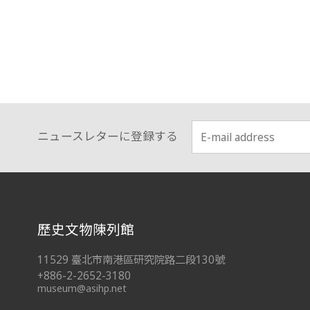
ニュースレターに登録する
:::
歷史文物陳列館
11529 臺北市南港區研究院路二段130號
+886-2-2652-3180
museum@asihp.net