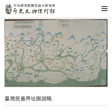
:::
:::
臺灣民番界址圖說略