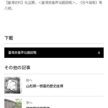
【臺灣史料】杜正勝，＜臺灣民番界址圖說略＞，《古今論衡》第
八號。
下載
臺灣民番界址圖說略
その他の記事
前へ
山彪鎮一號墓的歷史座標
次へ