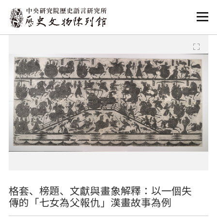
:::
:::
格套、榜題、文獻與畫象解釋：以一個失
傳的「七女為父報仇」漢畫故事為例