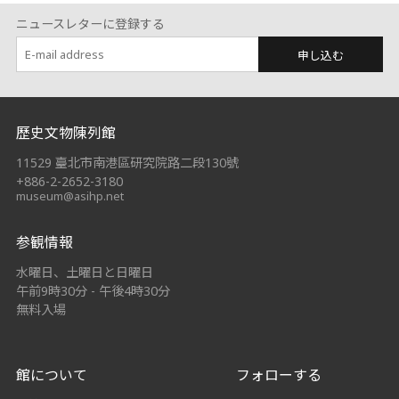
ニュースレターに登録する
申し込む
:::
歷史文物陳列館
11529 臺北市南港區研究院路二段130號
+886-2-2652-3180
museum@asihp.net
参観情報
水曜日、土曜日と日曜日
午前9時30分 - 午後4時30分
無料入場
館について
フォローする