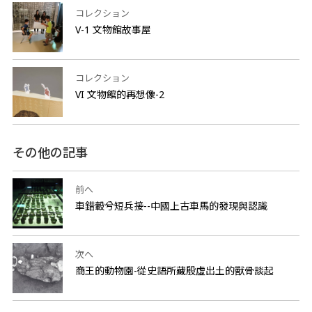
コレクション
V-1 文物館故事屋
コレクション
VI 文物館的再想像-2
その他の記事
前へ
車錯轂兮短兵接--中國上古車馬的發現與認識
次へ
商王的動物園-從史語所藏殷虛出土的獸骨談起