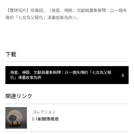
【豐碑拓片】邢義田，〈格套、榜題、文獻與畫象解釋：以一個失
傳的「七女為父報仇」漢畫故事為例＞。
下載
格套、榜題、文獻與畫象解釋：以一個失傳的「七女為父報
仇」漢畫故事為例
関連リンク
コレクション
I-1射願情境燈