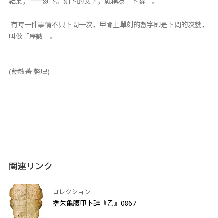
結果，一一刻下。刻下的文字，就稱為「卜辭」。
有時一件事情不只卜問一次，甲骨上單刻的數字即是卜問的次數，
叫做「序數」。
(藍敏菁 整理)
関連リンク
コレクション
塗朱亀腹甲卜辞『乙』0867