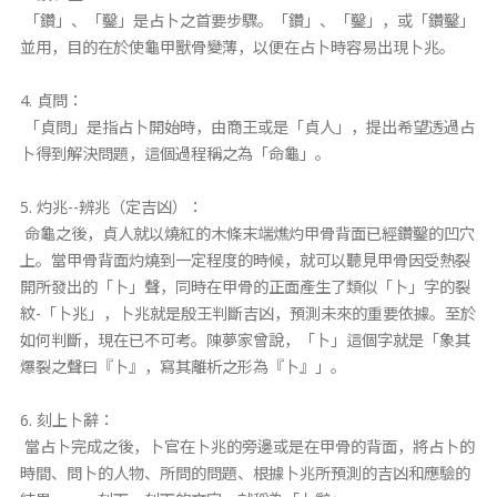
「鑽」、「鑿」是占卜之首要步驟。「鑽」、「鑿」，或「鑽鑿」
並用，目的在於使龜甲獸骨變薄，以便在占卜時容易出現卜兆。
4. 貞問：
「貞問」是指占卜開始時，由商王或是「貞人」，提出希望透過占
卜得到解決問題，這個過程稱之為「命龜」。
5. 灼兆--辨兆（定吉凶）：
命龜之後，貞人就以燒紅的木條末端燋灼甲骨背面已經鑽鑿的凹穴
上。當甲骨背面灼燒到一定程度的時候，就可以聽見甲骨因受熱裂
開所發出的「卜」聲，同時在甲骨的正面產生了類似「卜」字的裂
紋-「卜兆」，卜兆就是殷王判斷吉凶，預測未來的重要依據。至於
如何判斷，現在已不可考。陳夢家曾說，「卜」這個字就是「象其
爆裂之聲曰『卜』，寫其離析之形為『卜』」。
6. 刻上卜辭：
當占卜完成之後，卜官在卜兆的旁邊或是在甲骨的背面，將占卜的
時間、問卜的人物、所問的問題、根據卜兆所預測的吉凶和應驗的