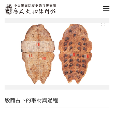
:::
:::
殷商占卜的取材與過程