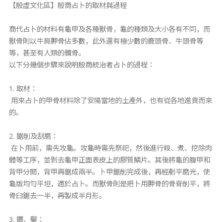
【殷虛文化區】殷商占卜的取材與過程
商代占卜的材料有龜甲及各種獸骨，龜的種類及大小各有不同，而
獸骨則以牛肩胛骨佔多數，此外還有極少數的鹿頭骨、牛頭骨等
等，甚至有人類的髖骨。
以下分幾個步驟來說明殷商統治者占卜的過程：
1. 取材：
用來占卜的甲骨材料除了安陽當地的土產外，也有從各地進貢而來
的。
2. 鋸削及刮磨：
在卜用前，需先攻龜。攻龜時需先祭祀，然後進行殺、煮、挖除肉
體等工序，並剝去龜甲正面表皮上的膠質鱗片。其後將龜的腹甲和
背甲分開，背甲再鋸成兩半。卜甲鋸削完成後，再經剷平磨光，使
龜版均勻平坦，適於占卜。而獸骨則是把卜用胛骨的骨脊削平，將
骨臼鋸去一半，再製成半月形。
3. 鑽、鑿：