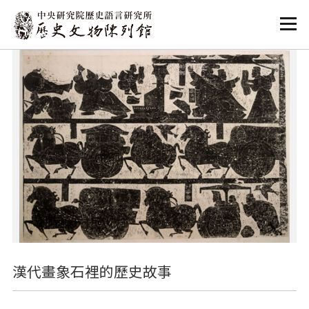
:::
:::
漢代畫象石裡的歷史故事