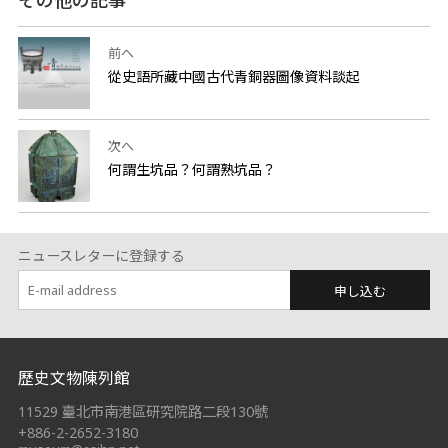
その他の記事
前へ
從史語所藏中國古代青銅器圖像資料談起
次へ
何謂生坑品？何謂熟坑品？
ニュースレターに登録する
申し込む
:::
歷史文物陳列館
11529 臺北市南港區研究院路二段130號
+886-2-2652-3180