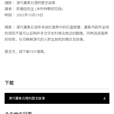
講題： 漢代畫象石裡的歷史故事
講者： 邢義田先生 (本所特聘研究員)
時間： 2002年10月19日
摘要： 漢代畫象石很多來自於墓葬中的石室壁畫，畫象內容所呈現
的資訊不僅可以反映許多文字史料無法敘述的圖像。同時透過墓葬
的安排，也可瞭解漢代的人對生與死的概念及想像。
​需全文，請下載PDF檔案。
下載
漢代畫象石裡的歷史故事