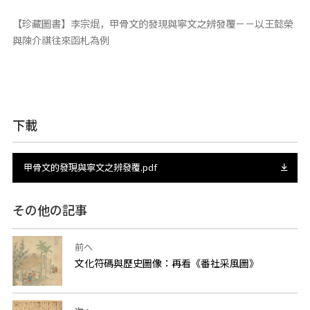
【珍藏圖書】李宗焜，甲骨文的發現與寧文之辨發覆－－以王懿榮
與陳介祺往來函札為例
下載
甲骨文的發現與寧文之辨發覆.pdf
その他の記事
前へ
文化符碼與歷史圖像：再看《番社采風圖》