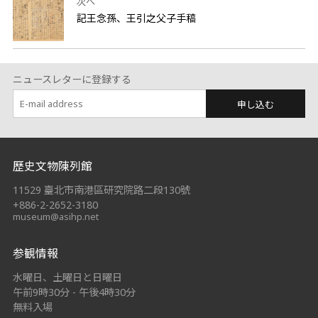
次へ
記王念孫、王引之父子手稿
ニュースレターに登録する
申し込む
:::
歷史文物陳列館
11529 臺北市南港區研究院路二段130號
+886-2-2652-3180
museum@asihp.net
参観情報
水曜日、土曜日と日曜日
午前9時30分 - 午後4時30分
無料入場