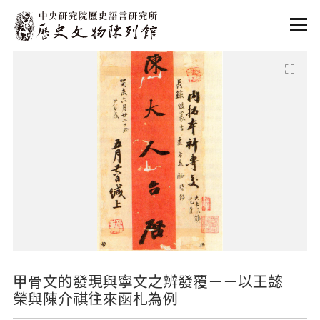
:::
:::
甲骨文的發現與寧文之辨發覆－－以王懿
榮與陳介祺往來函札為例