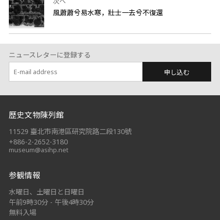
次へ
風蕭蕭兮易水寒，壯士一去兮不復還
ニュースレターに登録する
申し込む
:::
歷史文物陳列館
11529 臺北市南港區研究院路二段130號
+886-2-2652-3180
museum@asihp.net
参観情報
水曜日、土曜日と日曜日
午前9時30分 - 午後4時30分
無料入場