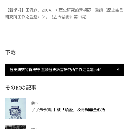
【新學術】王汎森，2004，＜歷史研究的新視野：重讀〈歷史語言
研究所工作之旨趣〉＞，《古今論衡》第11期
下載
歷史研究的新視野-重讀歷史語言研究所工作之旨趣.pdf
その他の記事
前へ
子子孫永寶用-談「頌壺」及青銅器全形拓