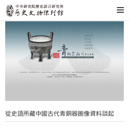
:::
:::
從史語所藏中國古代青銅器圖像資料談起