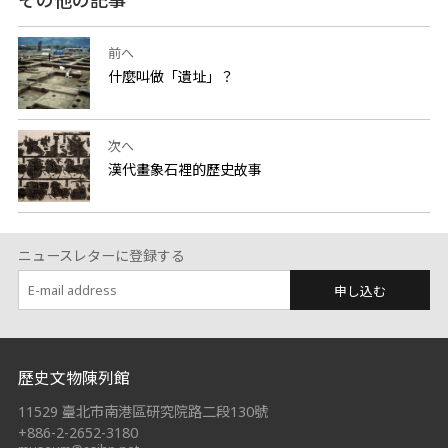
その他の記事
前へ
什麼叫做「遺址」？
次へ
漢代畫象石裡的歷史故事
ニュースレターに登録する
申し込む
:::
歷史文物陳列館
11529 臺北市南港區研究院路二段130號
+886-2-2652-3180