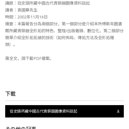
講題：從史語所藏中國古代青銅器圖像資料談起
講者：袁國華先生
時間：2002年11月16日
摘要：本篇報告分為兩個部分，第一個部分是介紹本所傅斯年圖書
館所藏青銅器全形拓的特色、整理/出版著錄、數位化，第二個部分
簡單介紹全形拓拓裱的技術（如何佈局、傳拓方法及全形拓種
類）。
需全文，請下載PDF檔案。
下載
從史語所藏中國古代青銅器圖像資料談起