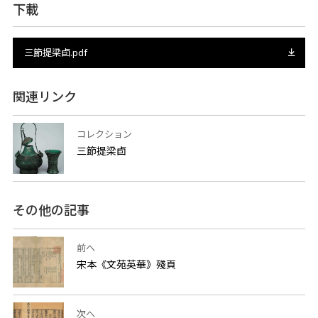
下載
三節提梁卣.pdf
関連リンク
コレクション
三節提梁卣
その他の記事
前へ
宋本《文苑英華》殘頁
次へ