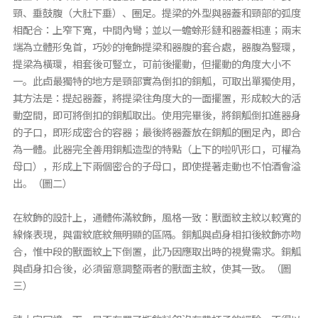
頸、垂鼓腹（大肚下垂）、圈足。提梁的外型與器蓋和頸部的弧度
相配合：上窄下寬，中間內彎；並以一蟾蜍形鏈和器蓋相連；兩末
端為立體形兔首，巧妙的掩飾提梁和器腹的套合處，器腹為豎環，
提梁為橫環，相套後可豎立，可前後擺動，但擺動的角度大小不
一。此卣最獨特的地方是頸部實為倒扣的銅觚，可取出單獨使用，
其方法是：提起器蓋，將提梁往角度大的一面擺置，形成較大的活
動空間，即可將倒扣的銅觚取出。使用完畢後，將銅觚倒扣進器身
的子口，即形成密合的容器；最後將器蓋放在銅觚的圈足內，即合
為一體。此器完全善用銅觚造型的特點（上下的啦叭形口，可權為
母口），形成上下兩個密合的子母口，即使提著走動也不怕酒會溢
出。（圖二）
在紋飾的設計上，通體佈滿紋飾，風格一致：獸面紋主紋以較寬的
線條表現，與雷紋底紋無明顯的區隔。銅觚與卣身相扣後紋飾亦吻
合，惟中段的獸面紋上下倒置，此乃因應取出時的視覺需求。銅觚
與卣身扣合後，必須留意調整兩者的獸面主紋，使其一致。（圖
三）