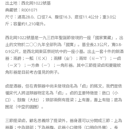
出土地：西北岡1022號墓
典藏號：R001071
尺寸：通高28.0、口徑7.4、腹徑16.3、底徑11.4公分；重3.0公
斤；容量約1,210毫升。
西北岡1022號墓是一九三四年聖誕節發現的一座「國家寶藏」，出
土的文物於二○○九年全部列為「國寶」。墓全長2.3公尺，寬0.8-
0.9公尺，是西北岡東區祭祀坑中的一座小墓。出土一套十件的銅酒
器：兩爵；一觚（ㄍㄨ）；兩觶（ㄓˋ）；兩斝（ㄐㄧㄚˇ）；一卣
（ㄧㄡˇ）；一方彝（ㄧˊ）；一角形器。其中三節提梁卣和夔龍紋
角形器是目前考古僅見的例子。
卣是酒器，但在青銅器中尚未發現自名為「卣」的銘文，我們是依
循宋代人將這類器物定名為「卣」。卣的主要特徵是：斂口（小
口）、鼓腹（大肚）；頸部兩側有提梁；上有蓋，蓋上有鈕；底為
圈足（中空的圓圈）。
三節提梁卣，顧名思義除了提梁外，器身還可以分開成三節：上為
器蓋；中為頸部；下為器腹。此器小口微侈（口稍向外撇）、長