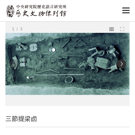
:::
:::
1
/ 3
三節提梁卣