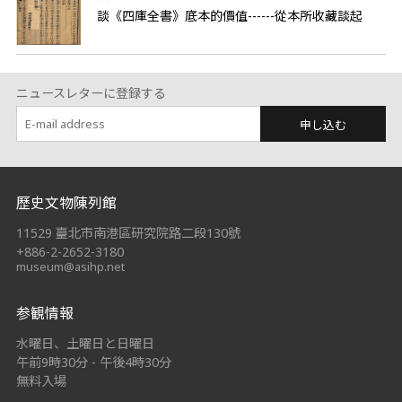
談《四庫全書》底本的價值------從本所收藏談起
ニュースレターに登録する
申し込む
:::
歷史文物陳列館
11529 臺北市南港區研究院路二段130號
+886-2-2652-3180
museum@asihp.net
参観情報
水曜日、土曜日と日曜日
午前9時30分 - 午後4時30分
無料入場