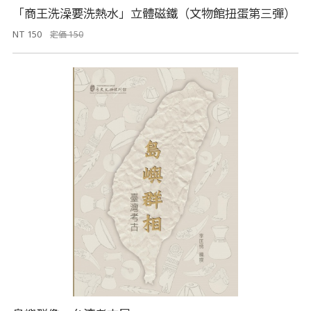
「商王洗澡要洗熱水」立體磁鐵（文物館扭蛋第三彈）
NT 150
定価 150