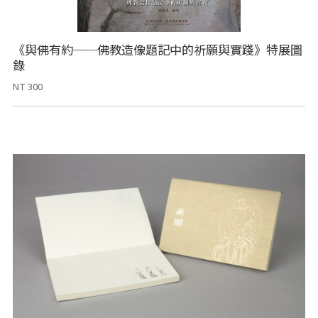
《與佛有約──佛教造像題記中的祈願與實踐》特展圖
錄
NT 300