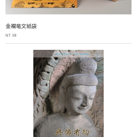
金襴竜文紙袋
NT 38