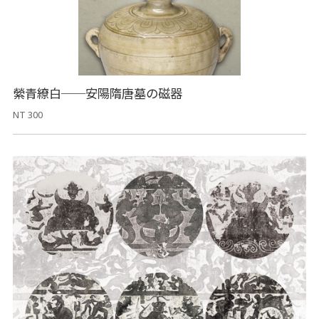
縈青繚白──安陽隋唐墓の磁器
NT 300