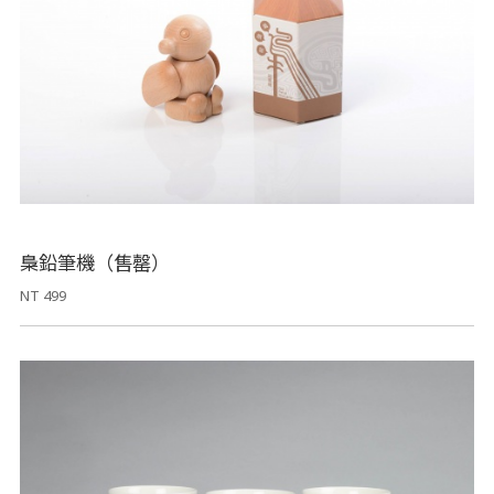
梟鉛筆機（售罄）
NT 499