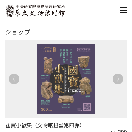
:::
:::
ショップ
國寶小獸集（文物館扭蛋第四彈）
0
200