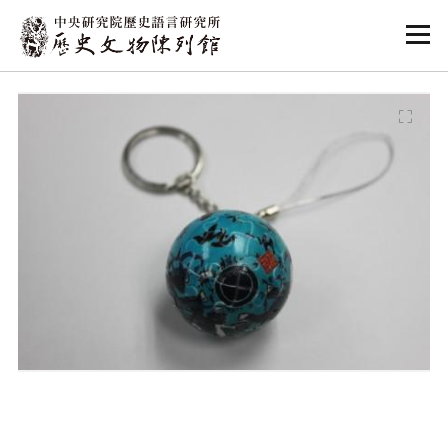
:::
:::