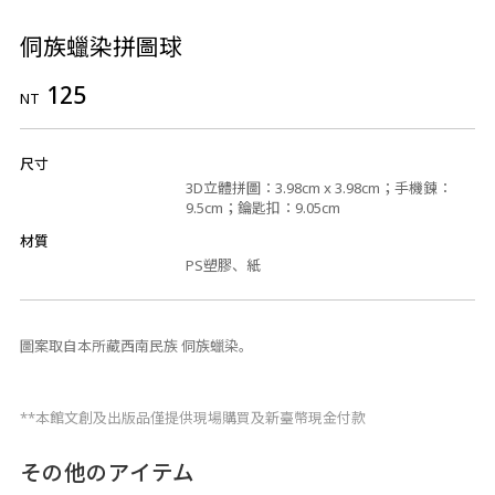
侗族蠟染拼圖球
125
NT
尺寸
3D立體拼圖：3.98cm x 3.98cm；手機鍊：
9.5cm；鑰匙扣：9.05cm
材質
PS塑膠、紙
圖案取自本所藏西南民族 侗族蠟染。
**本館文創及出版品僅提供現場購買及新臺幣現金付款
その他のアイテム