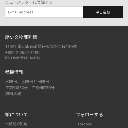
ニュースレターに登録する
申し込む
:::
歷史文物陳列館
11529 臺北市南港區研究院路二段130號
+886-2-2652-3180
museum@asihp.net
参観情報
水曜日、土曜日と日曜日
午前9時30分 - 午後4時30分
無料入場
館について
フォローする
本館簡介影片
Facebook