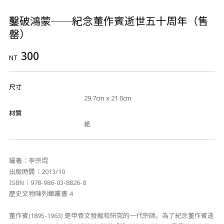
鑿破鴻蒙──紀念董作賓逝世五十周年（售
罄）
300
NT
尺寸
29.7cm x 21.0cm
材質
紙
編著：李宗焜
出版時間：2013/10
ISBN：978-986-03-8826-8
歷史文物陳列館叢書 4
董作賓(1895-1963) 是甲骨文發掘和研究的一代宗師。為了紀念董作賓逝