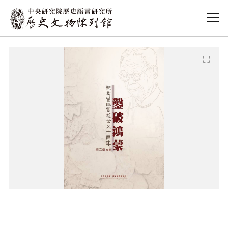
:::
:::