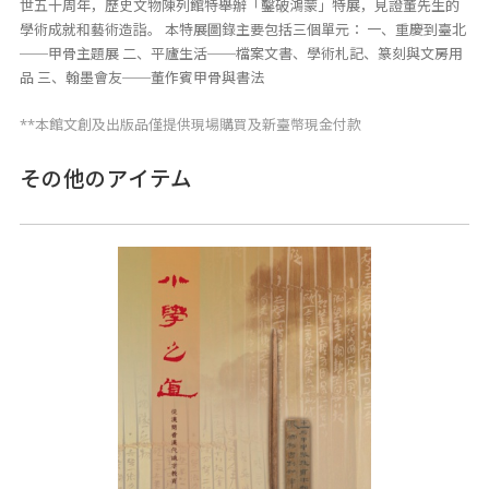
世五十周年，歷史文物陳列館特舉辦「鑿破鴻蒙」特展，見證董先生的
學術成就和藝術造詣。 本特展圖錄主要包括三個單元： 一、重慶到臺北
──甲骨主題展 二、平廬生活──檔案文書、學術札記、篆刻與文房用
品 三、翰墨會友──董作賓甲骨與書法
**本館文創及出版品僅提供現場購買及新臺幣現金付款
その他のアイテム