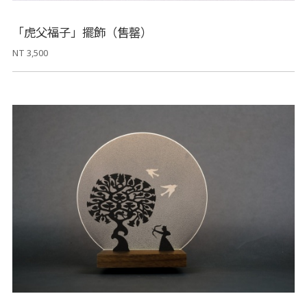
「虎父福子」擺飾（售罄）
NT 3,500