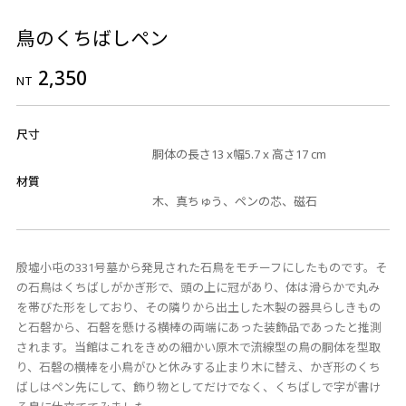
鳥のくちばしペン
2,350
NT
尺寸
胴体の長さ13 x幅5.7 x 高さ17 cm
材質
木、真ちゅう、ペンの芯、磁石
殷墟小屯の331号墓から発見された石鳥をモチーフにしたものです。そ
の石鳥はくちばしがかぎ形で、頭の上に冠があり、体は滑らかで丸み
を帯びた形をしており、その隣りから出土した木製の器具らしきもの
と石磬から、石磬を懸ける横棒の両端にあった装飾品であったと推測
されます。当館はこれをきめの細かい原木で流線型の鳥の胴体を型取
り、石磬の横棒を小鳥がひと休みする止まり木に替え、かぎ形のくち
ばしはペン先にして、飾り物としてだけでなく、くちばしで字が書け