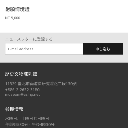
射願情境燈
NT 5,000
ニュースレターに登録する
申し込む
:::
歷史文物陳列館
11529 臺北市南港區研究院路二段130號
+886-2-2652-3180
museum@asihp.net
参観情報
水曜日、土曜日と日曜日
午前9時30分 - 午後4時30分