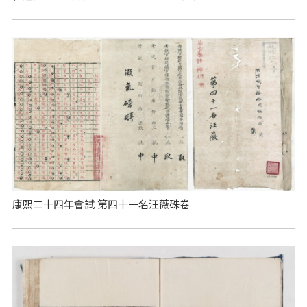
康熙二十四年會試 第四十一名汪薇硃卷