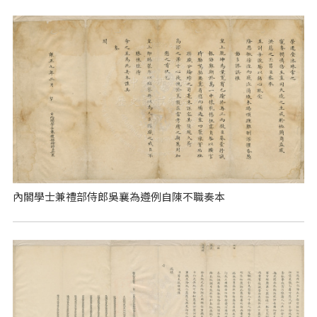
內閣學士兼禮部侍郎吳襄為遵例自陳不職奏本