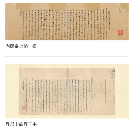
內閣奉上諭一道
兵部申飭兵丁由