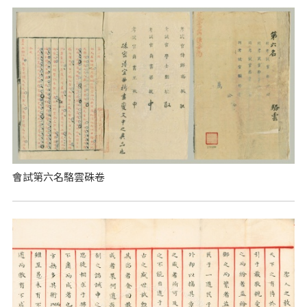
會試第六名駱雲硃卷