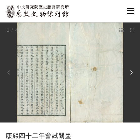
:::
1
/ 4
:::
康熙四十二年會試闈墨