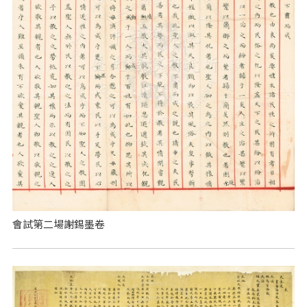
會試第二場謝錫墨卷