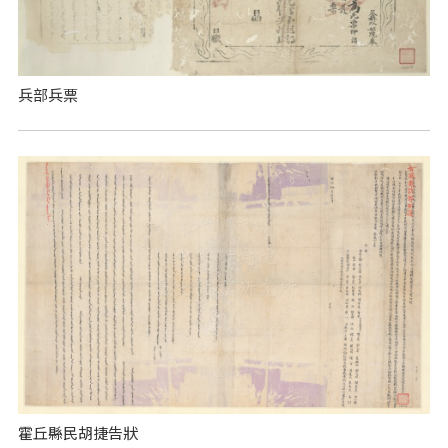
兵部兵票
霍丘縣民胡捷告狀