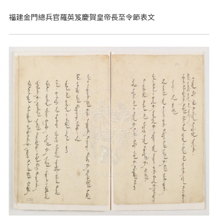
福建金門總兵官羅英笈慶賀皇帝長至令節表文