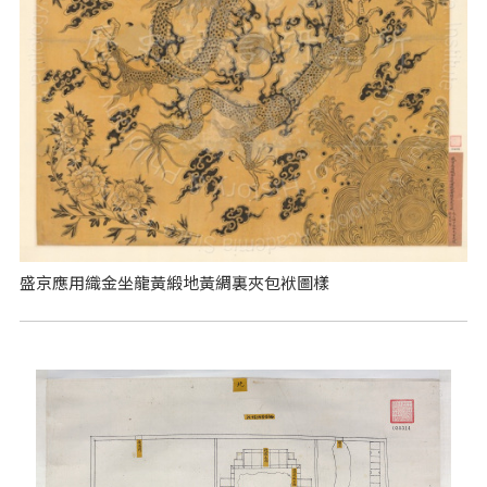
盛京應用織金坐龍黃緞地黃綢裏夾包袱圖樣