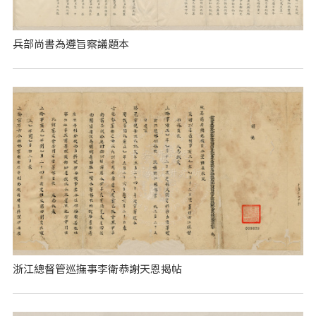
兵部尚書為遵旨察議題本
浙江總督管巡撫事李衛恭謝天恩揭帖