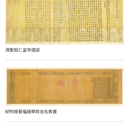
清聖祖仁皇帝遺詔
紀昀提督福建學政坐名敕書