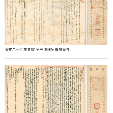
康熙二十四年會試 第三場魏男會試墨卷