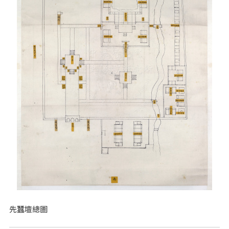
先蠶壇總圖