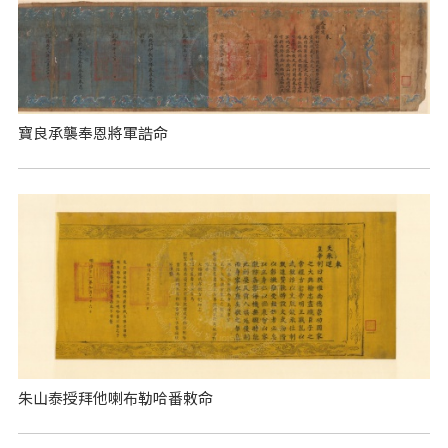
寶良承襲奉恩將軍誥命
朱山泰授拜他喇布勒哈番敕命