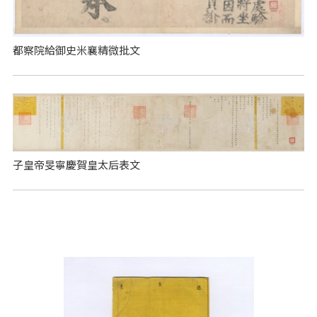
都察院給御史米襄精微批文
子皇帝旻寧慶賀皇太后表文