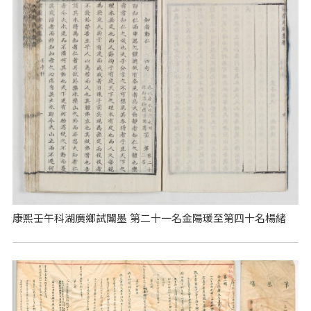
康熙壬午科湖廣鄉試闈墨 第二十一名金陽瑗至第四十名楊緒