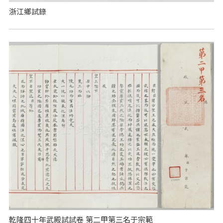
浙江鄉試錄
乾隆四十年武殿試試卷 第二甲第三名于宗範