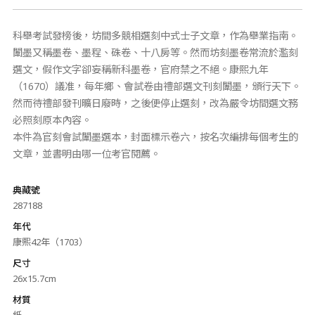
科舉考試發榜後，坊間多競相選刻中式士子文章，作為舉業指南。
闈墨又稱墨卷、墨程、硃卷、十八房等。然而坊刻墨卷常流於濫刻
選文，假作文字卻妄稱新科墨卷，官府禁之不絕。康熙九年
（1670）議准，每年鄉、會試卷由禮部選文刊刻闈墨，頒行天下。
然而待禮部發刊曠日廢時，之後便停止選刻，改為嚴令坊間選文務
必照刻原本內容。
本件為官刻會試闈墨選本，封面標示卷六，按名次編排每個考生的
文章，並書明由哪一位考官閱薦。
典藏號
287188
年代
康熙42年（1703）
尺寸
26x15.7cm
材質