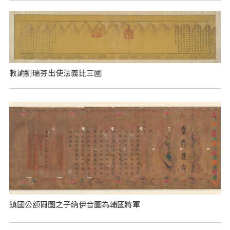
敕諭劉瑞芬出使法義比三國
鎮國公額爾圖之子納伊音圖為輔國將軍