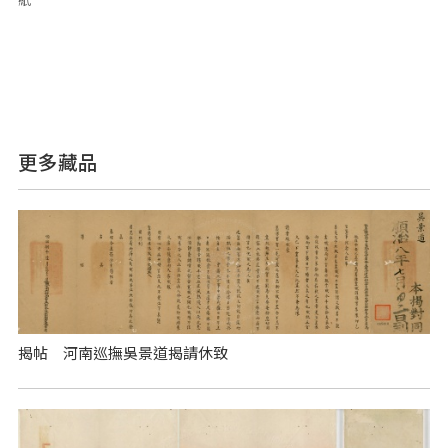
紙
更多藏品
揭帖 河南巡撫吳景道揭請休致