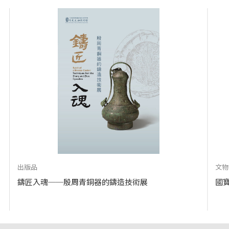
出版品
文物
鑄匠入魂──殷周青銅器的鑄造技術展
國