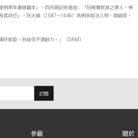
是明季年書肆翻本」，四月題記則是說：「阮賊實民族之罪人，神
其詩也」。阮大鋮（1587－1646）為明末政治人物、戲曲家，
漢奸貳臣，則誅伐不遺餘力。」（DRM）
訂閱
參觀
關於