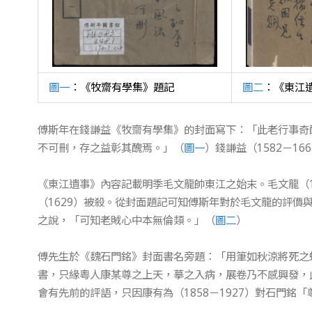
圖一
：《牧齋有學集》題記
圖二
：《東江
傅斯年在錢謙益《牧齋有學集》的封面寫下：「此老行事奇
不可刪，存之益彰其醜焉。」（
圖一
）錢謙益（1582－1
《東江遺事》內容記載明季毛文龍帥東江之始末。毛文龍（1
（1629）被殺。從封面題記可知傅斯年對於毛文龍的評價與
之說，「可知老賊心中本無倫類。」（
圖二
）
傅先生於《魏石門銘》封面書名旁題：「用筆如秋涼將死之
書，只緣粵人康某尊之上天，摹之入病，展卷乃不感興發，
會有先前的評語，只因康有為（1858－1927）對石門