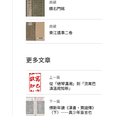
典藏
魏石門銘
典藏
東江遺事二卷
更多文章
上一篇
從「絕琴瀟湘」到「流寓巴
滇溫故知新」
下一篇
傅斯年讀《漢書‧賈誼傳》
（下）──真少年妄言也