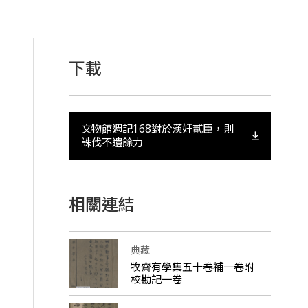
下載
文物館週記168對於漢奸貳臣，則
誅伐不遺餘力
相關連結
典藏
牧齋有學集五十卷補一卷附
校勘記一卷