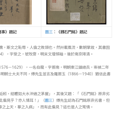
遺事》題記
圖三
：《魏石門銘》題記
醜，斯文之恥辱，人倫之敗類也。然卅載風流，數朝掌故，其書固
664），字受之，號牧齋，明末文壇領袖，後於南京降清。
576－1629），一名伯龍，字振南，明朝東江鎮總兵，崇禎二年
明朝士大夫不同，傅先生並言及羅振玉（1866－1940）猶信此書
蚯蚓，結體如大水沖過之茅屋」，其後又題：「《石門銘》原非劣
此偏見乎？亦人情耳！」（
圖三
）傅先生認為石門銘原非劣書，但
銘「尊之上天，摹之入病」，而有此偏見？這也是人之常情。