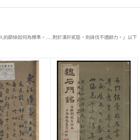
人的節操如何為標準。……對於漢奸貳臣，則誅伐不遺餘力。」以下