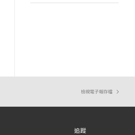
檢視電子報存檔
追蹤