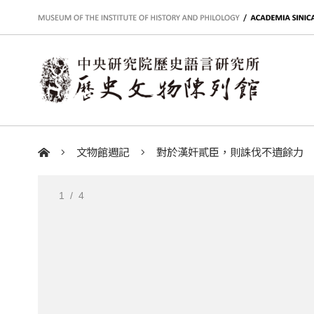
:::
文物館週記
對於漢奸貳臣，則誅伐不遺餘力
:::
1
/ 4