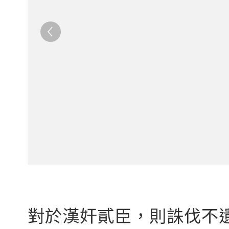
對於漢奸貳臣，則誅伐不