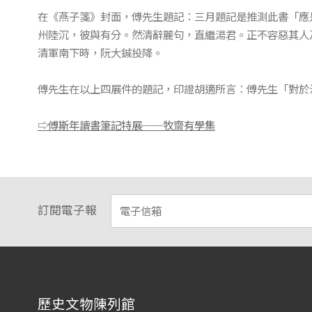
在《燕子箋》封面，傅先生題記：三月題記是推測此書「應
州陸沉，彼與有分。然清辭麗句，直繼湯君。正不容惡其人及
清軍南下時，阮大鋮投降。
傅先生在以上四展件的題記，印證胡適所言：傅先生「對於
⇨傅斯年讀書筆記特展──牧齋有學集
訂閱電子報
:::
歷史文物陳列館