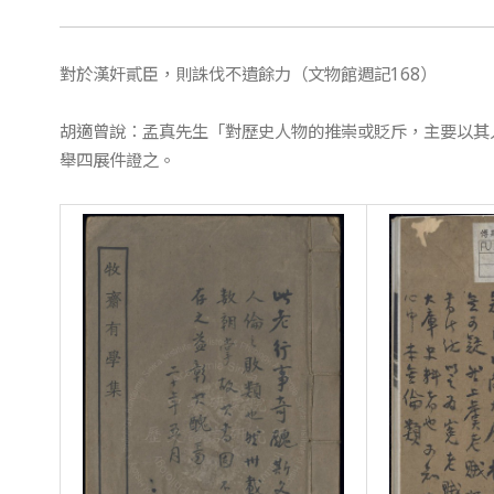
對於漢奸貳臣，則誅伐不遺餘力（文物館週記168）
胡適曾說：孟真先生「對歷史人物的推崇或貶斥，主要以其
舉四展件證之。